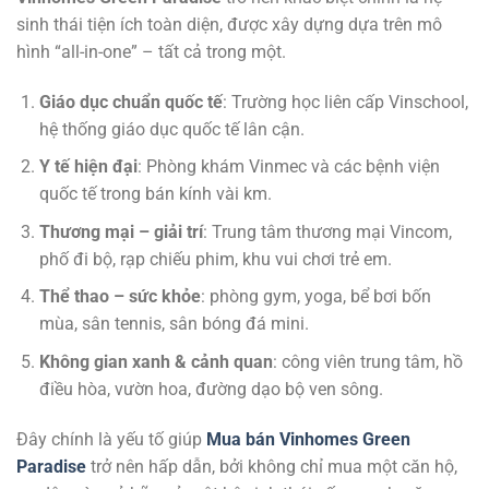
sinh thái tiện ích toàn diện, được xây dựng dựa trên mô
hình “all-in-one” – tất cả trong một.
Giáo dục chuẩn quốc tế
: Trường học liên cấp Vinschool,
hệ thống giáo dục quốc tế lân cận.
Y tế hiện đại
: Phòng khám Vinmec và các bệnh viện
quốc tế trong bán kính vài km.
Thương mại – giải trí
: Trung tâm thương mại Vincom,
phố đi bộ, rạp chiếu phim, khu vui chơi trẻ em.
Thể thao – sức khỏe
: phòng gym, yoga, bể bơi bốn
mùa, sân tennis, sân bóng đá mini.
Không gian xanh & cảnh quan
: công viên trung tâm, hồ
điều hòa, vườn hoa, đường dạo bộ ven sông.
Đây chính là yếu tố giúp
Mua bán Vinhomes Green
Paradise
trở nên hấp dẫn, bởi không chỉ mua một căn hộ,