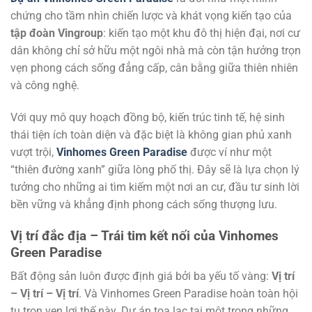
chứng cho tầm nhìn chiến lược và khát vọng kiến tạo của
tập đoàn Vingroup
: kiến tạo một khu đô thị hiện đại, nơi cư
dân không chỉ sở hữu một ngôi nhà mà còn tận hưởng trọn
vẹn phong cách sống đẳng cấp, cân bằng giữa thiên nhiên
và công nghệ.
Với quy mô quy hoạch đồng bộ, kiến trúc tinh tế, hệ sinh
thái tiện ích toàn diện và đặc biệt là không gian phủ xanh
vượt trội,
Vinhomes Green Paradise
được ví như một
“thiên đường xanh” giữa lòng phố thị. Đây sẽ là lựa chọn lý
tưởng cho những ai tìm kiếm một nơi an cư, đầu tư sinh lời
bền vững và khẳng định phong cách sống thượng lưu.
Vị trí đắc địa – Trái tim kết nối của Vinhomes
Green Paradise
Bất động sản luôn được định giá bởi ba yếu tố vàng:
Vị trí
– Vị trí – Vị trí
. Và Vinhomes Green Paradise hoàn toàn hội
tụ trọn vẹn lợi thế này. Dự án tọa lạc tại một trong những