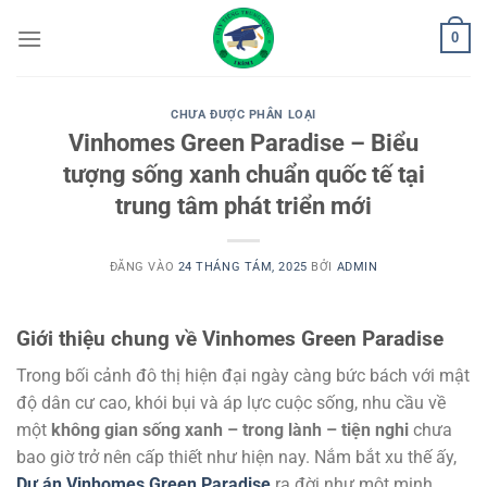
Bỏ
0
qua
nội
dung
CHƯA ĐƯỢC PHÂN LOẠI
Vinhomes Green Paradise – Biểu
tượng sống xanh chuẩn quốc tế tại
trung tâm phát triển mới
ĐĂNG VÀO
24 THÁNG TÁM, 2025
BỞI
ADMIN
Giới thiệu chung về Vinhomes Green Paradise
Trong bối cảnh đô thị hiện đại ngày càng bức bách với mật
độ dân cư cao, khói bụi và áp lực cuộc sống, nhu cầu về
một
không gian sống xanh – trong lành – tiện nghi
chưa
bao giờ trở nên cấp thiết như hiện nay. Nắm bắt xu thế ấy,
Dự án Vinhomes Green Paradise
ra đời như một minh