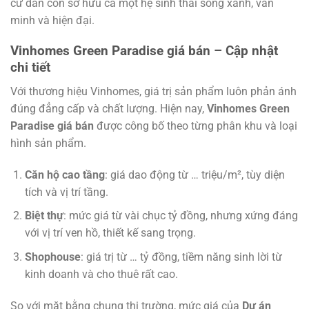
cư dân còn sở hữu cả một hệ sinh thái sống xanh, văn
minh và hiện đại.
Vinhomes Green Paradise giá bán – Cập nhật
chi tiết
Với thương hiệu Vinhomes, giá trị sản phẩm luôn phản ánh
đúng đẳng cấp và chất lượng. Hiện nay,
Vinhomes Green
Paradise giá bán
được công bố theo từng phân khu và loại
hình sản phẩm.
Căn hộ cao tầng
: giá dao động từ … triệu/m², tùy diện
tích và vị trí tầng.
Biệt thự
: mức giá từ vài chục tỷ đồng, nhưng xứng đáng
với vị trí ven hồ, thiết kế sang trọng.
Shophouse
: giá trị từ … tỷ đồng, tiềm năng sinh lời từ
kinh doanh và cho thuê rất cao.
So với mặt bằng chung thị trường, mức giá của
Dự án