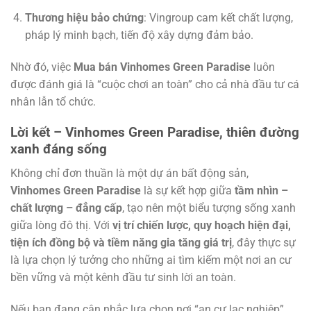
Thương hiệu bảo chứng
: Vingroup cam kết chất lượng,
pháp lý minh bạch, tiến độ xây dựng đảm bảo.
Nhờ đó, việc
Mua bán Vinhomes Green Paradise
luôn
được đánh giá là “cuộc chơi an toàn” cho cả nhà đầu tư cá
nhân lẫn tổ chức.
Lời kết – Vinhomes Green Paradise, thiên đường
xanh đáng sống
Không chỉ đơn thuần là một dự án bất động sản,
Vinhomes Green Paradise
là sự kết hợp giữa
tầm nhìn –
chất lượng – đẳng cấp
, tạo nên một biểu tượng sống xanh
giữa lòng đô thị. Với
vị trí chiến lược, quy hoạch hiện đại,
tiện ích đồng bộ và tiềm năng gia tăng giá trị
, đây thực sự
là lựa chọn lý tưởng cho những ai tìm kiếm một nơi an cư
bền vững và một kênh đầu tư sinh lời an toàn.
Nếu bạn đang cân nhắc lựa chọn nơi “an cư lạc nghiệp”