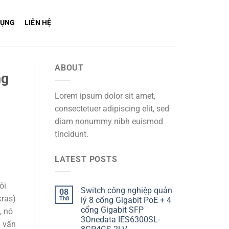
DỤNG
LIÊN HỆ
ABOUT
ng
Lorem ipsum dolor sit amet,
consectetuer adipiscing elit, sed
diam nonummy nibh euismod
tincidunt.
LATEST POSTS
ôi
Switch công nghiệp quản
08
kras)
Th8
lý 8 cổng Gigabit PoE + 4
cổng Gigabit SFP
, nó
3Onedata IES6300SL-
g vấn