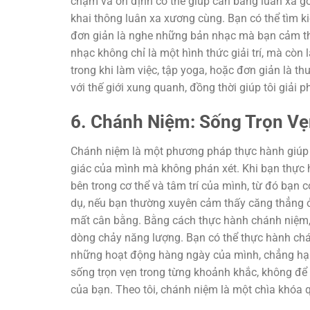
chậm và ổn định có thể giúp cân bằng luân xa gốc
khai thông luân xa xương cùng. Bạn có thể tìm k
đơn giản là nghe những bản nhạc mà bạn cảm thấ
nhạc không chỉ là một hình thức giải trí, mà cò
trong khi làm việc, tập yoga, hoặc đơn giản là th
với thế giới xung quanh, đồng thời giúp tôi giả
6. Chánh Niệm: Sống Trọn Vẹ
Chánh niệm là một phương pháp thực hành giúp b
giác của mình mà không phán xét. Khi bạn thực h
bên trong cơ thể và tâm trí của mình, từ đó bạn
dụ, nếu bạn thường xuyên cảm thấy căng thẳng ở
mất cân bằng. Bằng cách thực hành chánh niệm,
dòng chảy năng lượng. Bạn có thể thực hành chá
những hoạt động hàng ngày của mình, chẳng hạn 
sống trọn vẹn trong từng khoảnh khắc, không để 
của bạn. Theo tôi, chánh niệm là một chìa khóa