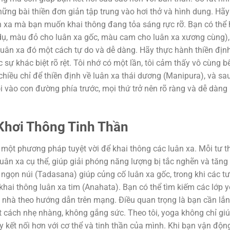
hững bài thiền đơn giản tập trung vào hơi thở và hình dung. H
uân xa mà bạn muốn khai thông đang tỏa sáng rực rỡ. Bạn có thể 
dụ, màu đỏ cho luân xa gốc, màu cam cho luân xa xương cùng)
ân xa đó một cách tự do và dễ dàng. Hãy thực hành thiền định
ự khác biệt rõ rệt. Tôi nhớ có một lần, tôi cảm thấy vô cùng b
iều chỉ để thiền định về luân xa thái dương (Manipura), và sa
i vào con đường phía trước, mọi thứ trở nên rõ ràng và dễ dàng
 Khơi Thông Tinh Thần
 một phương pháp tuyệt vời để khai thông các luân xa. Mỗi tư t
ân xa cụ thể, giúp giải phóng năng lượng bị tắc nghẽn và tăn
 ngọn núi (Tadasana) giúp củng cố luân xa gốc, trong khi các tư
khai thông luân xa tim (Anahata). Bạn có thể tìm kiếm các lớp 
ại nhà theo hướng dẫn trên mạng. Điều quan trọng là bạn cần lắ
t cách nhẹ nhàng, không gắng sức. Theo tôi, yoga không chỉ gi
kết nối hơn với cơ thể và tinh thần của mình. Khi bạn vận độn