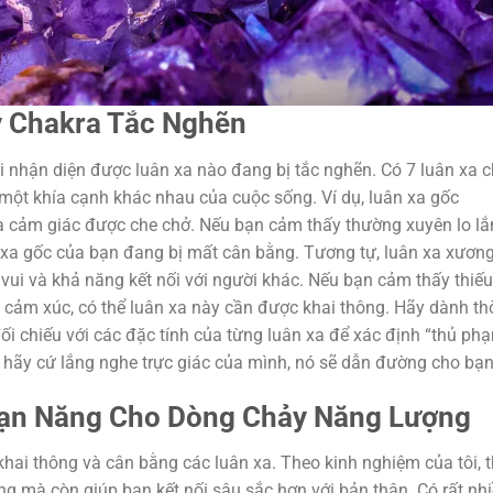
y Chakra Tắc Nghẽn
i nhận diện được luân xa nào đang bị tắc nghẽn. Có 7 luân xa c
 một khía cạnh khác nhau của cuộc sống. Ví dụ, luân xa gốc
à cảm giác được che chở. Nếu bạn cảm thấy thường xuyên lo lắ
ân xa gốc của bạn đang bị mất cân bằng. Tương tự, luân xa xươn
vui và khả năng kết nối với người khác. Nếu bạn cảm thấy thiế
n cảm xúc, có thể luân xa này cần được khai thông. Hãy dành th
i chiếu với các đặc tính của từng luân xa để xác định “thủ ph
 hãy cứ lắng nghe trực giác của mình, nó sẽ dẫn đường cho bạn
 Vạn Năng Cho Dòng Chảy Năng Lượng
ai thông và cân bằng các luân xa. Theo kinh nghiệm của tôi, t
g mà còn giúp bạn kết nối sâu sắc hơn với bản thân. Có rất nhi