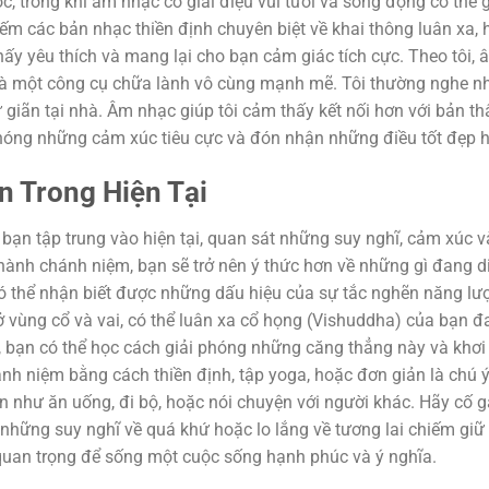
, trong khi âm nhạc có giai điệu vui tươi và sống động có thể 
iếm các bản nhạc thiền định chuyên biệt về khai thông luân xa,
y yêu thích và mang lại cho bạn cảm giác tích cực. Theo tôi, 
n là một công cụ chữa lành vô cùng mạnh mẽ. Tôi thường nghe n
ư giãn tại nhà. Âm nhạc giúp tôi cảm thấy kết nối hơn với bản th
i phóng những cảm xúc tiêu cực và đón nhận những điều tốt đẹp 
n Trong Hiện Tại
ạn tập trung vào hiện tại, quan sát những suy nghĩ, cảm xúc 
ành chánh niệm, bạn sẽ trở nên ý thức hơn về những gì đang d
 có thể nhận biết được những dấu hiệu của sự tắc nghẽn năng lượ
 vùng cổ và vai, có thể luân xa cổ họng (Vishuddha) của bạn đ
 bạn có thể học cách giải phóng những căng thẳng này và khơi
nh niệm bằng cách thiền định, tập yoga, hoặc đơn giản là chú 
như ăn uống, đi bộ, hoặc nói chuyện với người khác. Hãy cố 
những suy nghĩ về quá khứ hoặc lo lắng về tương lai chiếm giữ 
 quan trọng để sống một cuộc sống hạnh phúc và ý nghĩa.