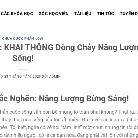
CÁC KHÓA HỌC
GÓC HỌC VIÊN
TÀI LIỆU
TIN TỨC
TUYỂN 
CHƯA ĐƯỢC PHÂN LOẠI
ớc KHAI THÔNG Dòng Chảy Năng Lượ
Sống!
ÀO
23 THÁNG TÁM, 2025
BỞI
ADMIN
Tắc Nghẽn: Năng Lượng Bừng Sáng!
ẳn cuộc sống vẫn bộn bề những lo toan phải không? Thật ra, t
thay đổi cuộc sống của tôi rất nhiều. Đó là về các luân xa (cha
n. Tôi biết, nghe có vẻ hơi “tâm linh” một chút, nhưng tin tôi đi
ó rất nhiều người, có lẽ cả bạn nữa, đang phải vật lộn với nhữn