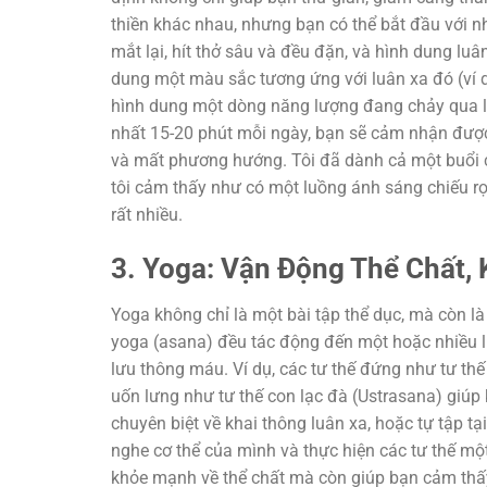
thiền khác nhau, nhưng bạn có thể bắt đầu với n
mắt lại, hít thở sâu và đều đặn, và hình dung l
dung một màu sắc tương ứng với luân xa đó (ví 
hình dung một dòng năng lượng đang chảy qua lu
nhất 15-20 phút mỗi ngày, bạn sẽ cảm nhận được s
và mất phương hướng. Tôi đã dành cả một buổi ch
tôi cảm thấy như có một luồng ánh sáng chiếu rọ
rất nhiều.
3. Yoga: Vận Động Thể Chất,
Yoga không chỉ là một bài tập thể dục, mà còn là
yoga (asana) đều tác động đến một hoặc nhiều lu
lưu thông máu. Ví dụ, các tư thế đứng như tư thế
uốn lưng như tư thế con lạc đà (Ustrasana) giúp 
chuyên biệt về khai thông luân xa, hoặc tự tập t
nghe cơ thể của mình và thực hiện các tư thế mộ
khỏe mạnh về thể chất mà còn giúp bạn cảm thấy 