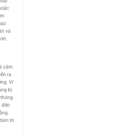
giúp
 hoặc
âm
hạc
ân và
hơn.
và cảm
iễn ra
ng. Ví
ang bị
 thông
ý đến
gắng
tâm trí