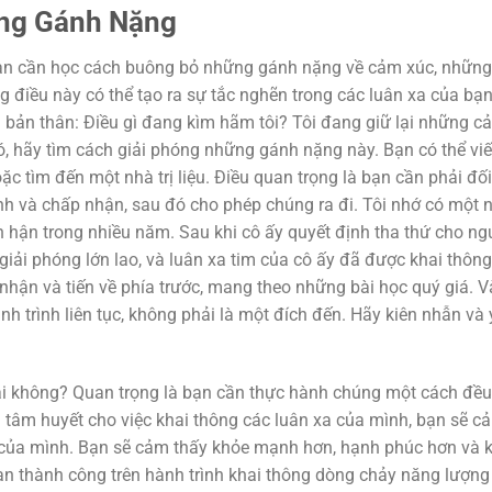
ững Gánh Nặng
ạn cần học cách buông bỏ những gánh nặng về cảm xúc, nhữn
g điều này có thể tạo ra sự tắc nghẽn trong các luân xa của bạ
 bản thân: Điều gì đang kìm hãm tôi? Tôi đang giữ lại những c
ó, hãy tìm cách giải phóng những gánh nặng này. Bạn có thể viế
ặc tìm đến một nhà trị liệu. Điều quan trọng là bạn cần phải đối
 và chấp nhận, sau đó cho phép chúng ra đi. Tôi nhớ có một 
án hận trong nhiều năm. Sau khi cô ấy quyết định tha thứ cho ng
iải phóng lớn lao, và luân xa tim của cô ấy đã được khai thông
nhận và tiến về phía trước, mang theo những bài học quý giá. V
nh trình liên tục, không phải là một đích đến. Hãy kiên nhẫn và
ải không? Quan trọng là bạn cần thực hành chúng một cách đề
 và tâm huyết cho việc khai thông các luân xa của mình, bạn sẽ c
 của mình. Bạn sẽ cảm thấy khỏe mạnh hơn, hạnh phúc hơn và k
ạn thành công trên hành trình khai thông dòng chảy năng lượn