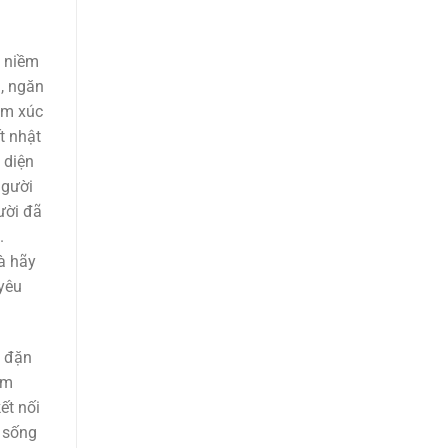
g niềm
n, ngăn
ảm xúc
t nhật
 diện
người
ười đã
.
à hãy
 yêu
u đặn
ảm
ết nối
g sống