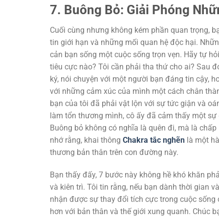
7. Buông Bỏ: Giải Phóng Nh
Cuối cùng nhưng không kém phần quan trọng, b
tin giới hạn và những mối quan hệ độc hại. Nhữn
cản bạn sống một cuộc sống trọn vẹn. Hãy tự hỏi
tiêu cực nào? Tôi cần phải tha thứ cho ai? Sau đ
ký, nói chuyện với một người bạn đáng tin cậy, ho
với những cảm xúc của mình một cách chân thành
bạn của tôi đã phải vật lộn với sự tức giận và o
làm tổn thương mình, cô ấy đã cảm thấy một sự g
Buông bỏ không có nghĩa là quên đi, mà là chấp 
nhớ rằng, khai thông
Chakra tắc nghẽn
là một hà
thương bản thân trên con đường này.
Bạn thấy đấy, 7 bước này không hề khó khăn ph
và kiên trì. Tôi tin rằng, nếu bạn dành thời gian
nhận được sự thay đổi tích cực trong cuộc sống
hơn với bản thân và thế giới xung quanh. Chúc b