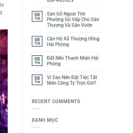
8GP4GS-2LV
ậy
g
Sàn Gỗ Ngoài Trời
08
Th8
Phường Gò Vấp Cho Sân
Thượng Và Sân Vườn
Căn Hộ Xã Thượng Hồng
08
Th8
Hải Phòng
Đất Nền Thanh Miện Hải
08
Th8
Phòng
Vì Sao Nên Đặt Tiệc Tất
08
Th8
Niên Công Ty Trọn Gói?
RECENT COMMENTS
DANH MỤC