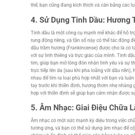
thể, bạn cũng đang kích thích và cân bằng các l
4. Sử Dụng Tinh Dầu: Hương
Tinh dầu là một công cụ mạnh mẽ khác để hỗ trợ q
rung động riêng, và tần số này có thể tác động đế
dầu trầm hương (Frankincense) được cho là có tá
với sự linh thiêng và trực giác của mình. Tinh d
tim, giúp bạn mở lòng đón nhận tình yêu và sự 
trực tiếp lên da (sau khi pha loãng với dầu nền)
nhau để tìm ra loại phù hợp nhất với bạn và luân
tay trước khi thiền định, hương thơm nhẹ nhàng gi
hợp với thiền định sẽ giúp bạn cảm nhận được sự
5. Âm Nhạc: Giai Điệu Chữa 
Âm nhạc có một sức mạnh kỳ diệu trong việc chữ
tương ứng, và bạn có thể sử dụng âm nhạc để cộn