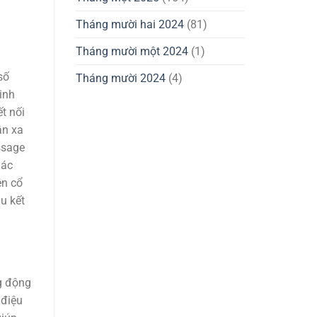
Tháng mười hai 2024
(81)
Tháng mười một 2024
(1)
số
Tháng mười 2024
(4)
inh
t nối
ân xa
ssage
hác
ên cổ
u kết
g động
 điệu