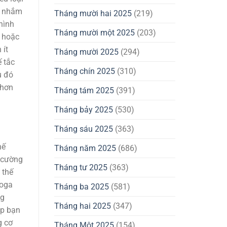
ãy nhắm
Tháng mười hai 2025
(219)
hình
Tháng mười một 2025
(203)
, hoặc
 ít
Tháng mười 2025
(294)
ế tắc
Tháng chín 2025
(310)
u đó
 hơn
Tháng tám 2025
(391)
Tháng bảy 2025
(530)
Tháng sáu 2025
(363)
hế
Tháng năm 2025
(686)
g cường
Tháng tư 2025
(363)
 thế
yoga
Tháng ba 2025
(581)
ng
Tháng hai 2025
(347)
úp bạn
g cơ
Tháng Một 2025
(154)