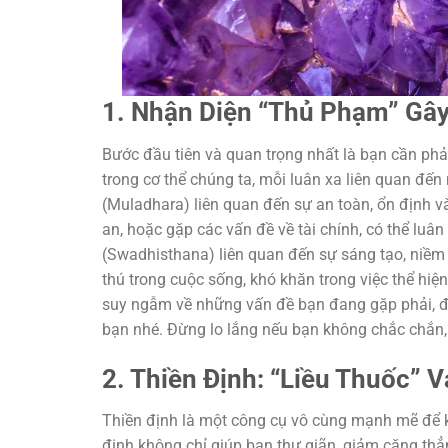
1. Nhận Diện “Thủ Phạm” Gâ
Bước đầu tiên và quan trọng nhất là bạn cần phả
trong cơ thể chúng ta, mỗi luân xa liên quan đến
(Muladhara) liên quan đến sự an toàn, ổn định v
an, hoặc gặp các vấn đề về tài chính, có thể lu
(Swadhisthana) liên quan đến sự sáng tạo, niềm 
thú trong cuộc sống, khó khăn trong việc thể hiệ
suy ngẫm về những vấn đề bạn đang gặp phải, đố
bạn nhé. Đừng lo lắng nếu bạn không chắc chắn,
2. Thiền Định: “Liều Thuốc”
Thiền định là một công cụ vô cùng mạnh mẽ để kh
định không chỉ giúp bạn thư giãn, giảm căng thẳn