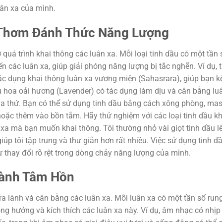
uân xa của mình.
 Thơm Đánh Thức Năng Lượng
uá trình khai thông các luân xa. Mỗi loại tinh dầu có một tần 
n các luân xa, giúp giải phóng năng lượng bị tắc nghẽn. Ví dụ, t
c dụng khai thông luân xa vương miện (Sahasrara), giúp bạn kế
ầu hoa oải hương (Lavender) có tác dụng làm dịu và cân bằng lu
tha thứ. Bạn có thể sử dụng tinh dầu bằng cách xông phòng, ma
, hoặc thêm vào bồn tắm. Hãy thử nghiệm với các loại tinh dầu k
 xa mà bạn muốn khai thông. Tôi thường nhỏ vài giọt tinh dầu l
úp tôi tập trung và thư giãn hơn rất nhiều. Việc sử dụng tinh dầ
 thay đổi rõ rệt trong dòng chảy năng lượng của mình.
Lành Tâm Hồn
a lành và cân bằng các luân xa. Mỗi luân xa có một tần số run
g hưởng và kích thích các luân xa này. Ví dụ, âm nhạc có nhịp