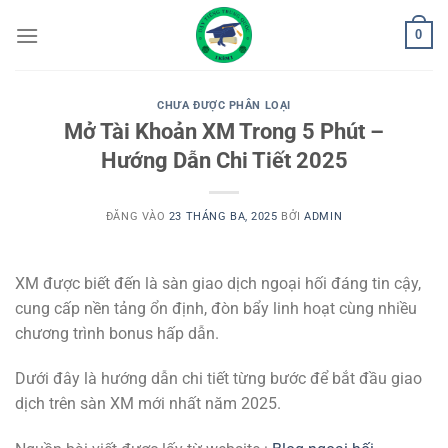
Bỏ
0
qua
nội
dung
CHƯA ĐƯỢC PHÂN LOẠI
Mở Tài Khoản XM Trong 5 Phút –
Hướng Dẫn Chi Tiết 2025
ĐĂNG VÀO
23 THÁNG BA, 2025
BỞI
ADMIN
XM được biết đến là sàn giao dịch ngoại hối đáng tin cậy,
cung cấp nền tảng ổn định, đòn bẩy linh hoạt cùng nhiều
chương trình bonus hấp dẫn.
Dưới đây là hướng dẫn chi tiết từng bước để bắt đầu giao
dịch trên sàn XM mới nhất năm 2025.