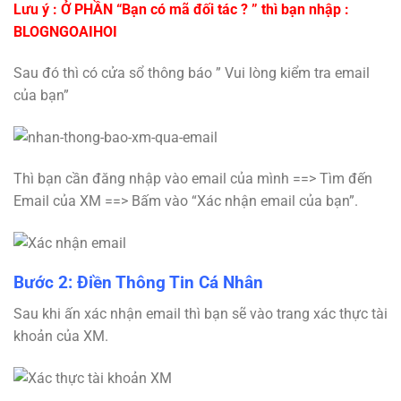
Lưu ý : Ở PHẦN “Bạn có mã đối tác ? ” thì bạn nhập :
BLOGNGOAIHOI
Sau đó thì có cửa sổ thông báo ” Vui lòng kiểm tra email
của bạn”
Thì bạn cần đăng nhập vào email của mình ==> Tìm đến
Email của XM ==> Bấm vào “Xác nhận email của bạn”.
Bước 2: Điền Thông Tin Cá Nhân
Sau khi ấn xác nhận email thì bạn sẽ vào trang xác thực tài
khoản của XM.