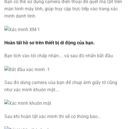
Bạn có thể sử dụng camera điện thoại để quét mã QR trên
màn hình máy tính, giúp truy cập trực tiếp vào trang xác
minh danh tính.
Hoàn tất hồ sơ trên thiết bị di động của bạn.
Bạn tích vào tôi chấp nhận…. và sau đó nhấn bắt đầu
Sau đó dùng camera của bạn để chụp ảnh giấy tờ cũng
như xác minh khuôn mặt….
Sau khi hoàn tất xác minh thì sẽ có thông báo…