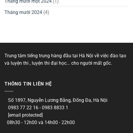
Tháng mười một 2024
(1)
Tháng mười 2024
(4)
Trung tâm tiếng trung hàng đầu tại Hà Nội về việc đào tạo
và luyện thi , luyện thi đại học... cho người mất gốc.
THÔNG TIN LIÊN HỆ
Số 1897, Nguyễn Lương Bằng, Đống Đa, Hà Nội
0983 77 22 16 - 0983 8833 1
[email protected]
08h30 - 12h00 và 14h00 - 22h00