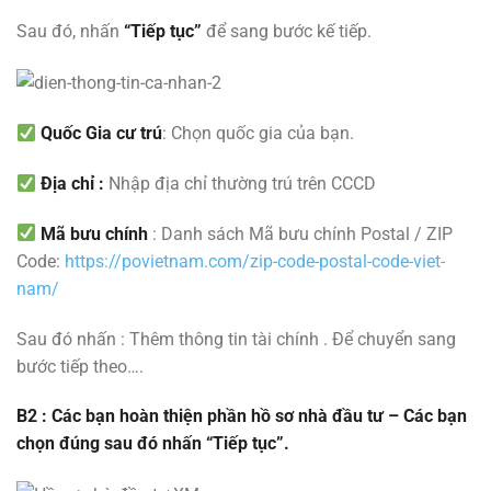
Sau đó, nhấn
“Tiếp tục”
để sang bước kế tiếp.
Quốc Gia cư trú
: Chọn quốc gia của bạn.
Địa chỉ :
Nhập địa chỉ thường trú trên CCCD
Mã bưu chính
: Danh sách Mã bưu chính Postal / ZIP
Code:
https://povietnam.com/zip-code-postal-code-viet-
nam/
Sau đó nhấn : Thêm thông tin tài chính . Để chuyển sang
bước tiếp theo….
B2 : Các bạn hoàn thiện phần hồ sơ nhà đầu tư – Các bạn
chọn đúng sau đó nhấn “Tiếp tục”.