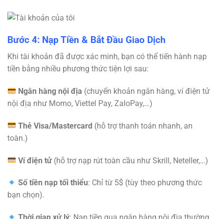
Bước 4: Nạp Tiền & Bắt Đầu Giao Dịch
Khi tài khoản đã được xác minh, bạn có thể tiến hành nạp
tiền bằng nhiều phương thức tiện lợi sau:
Ngân hàng nội địa
(chuyển khoản ngân hàng, ví điện tử
nội địa như Momo, Viettel Pay, ZaloPay,…)
Thẻ Visa/Mastercard
(hỗ trợ thanh toán nhanh, an
toàn.)
Ví điện tử
(hỗ trợ nạp rút toàn cầu như Skrill, Neteller,…)
Số tiền nạp tối thiểu
: Chỉ từ 5$ (tùy theo phương thức
bạn chọn).
Thời gian xử lý
: Nạp tiền qua ngân hàng nội địa thường