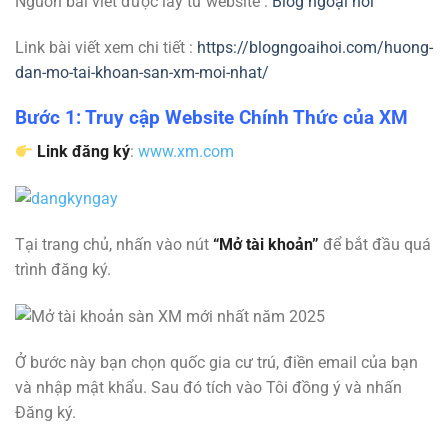
Nguồn bài viết được lấy từ website :
Blog ngoại hối
Link bài viết xem chi tiết :
https://blogngoaihoi.com/huong-
dan-mo-tai-khoan-san-xm-moi-nhat/
Bước 1: Truy cập Website Chính Thức của XM
Link đăng ký
:
www.xm.com
Tại trang chủ, nhấn vào nút
“Mở tài khoản”
để bắt đầu quá
trình đăng ký.
Ở bước này bạn chọn quốc gia cư trú, điền email của bạn
và nhập mật khẩu. Sau đó tích vào Tôi đồng ý và nhấn
Đăng ký.