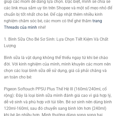
giúp các mom dễ dàng lựa chọn. Đặc biệt, mình sẽ chia sẻ
các link mua sắm uy tín trên Shopee và một số mẹo nhỏ để
chuẩn bị tốt nhất cho bé. Để cập nhật thêm nhiều kinh
nghiệm chăm sóc bé, các mom có thể ghé thăm
trang
Threads của mình
nhé!
1. Bình Sữa Cho Bé Sơ Sinh: Lựa Chọn Tiết Kiệm Và Chất
Lượng
Bình sữa là vật dụng không thể thiếu ngay từ khi bé chào
đời. Với kinh nghiệm của mình, mình khuyên các mom nên
chọn các loại bình sữa dễ sử dụng, giá cả phải chăng và
an toàn cho bé:
Pigeon Softouch PPSU Plus Thế Hệ III (160ml/240ml, cổ
rộng): Đây là loại bình sữa mình đánh giá cao vì giá hợp lý,
dễ vệ sinh và phù hợp với túi tiền. Bé sơ sinh nên dùng bình
120ml-160ml, sau đó chuyển sang bình lớn hơn (240ml)
khi bé ăn nhiều hơn. Mình thường dùng song song hai