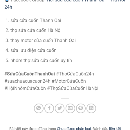
24h
sửa cửa cuốn Thanh Oai
thợ sửa cửa cuốn Hà Nội
thay motor cửa cuốn Thanh Oai
sửa lưu điện cửa cuốn
nhóm thợ sửa cửa cuốn uy tín
#SửaCửaCuốnThanhOai
#ThợCửaCuốn24h
#suachuacuacuon24h #MotorCửaCuốn
#HộiNhómCửaCuốn #ThợSửaCửaCuốnHàNội
Bài viết này được đăng trong
Chưa được phân loại
. Đánh dấu
liên kết