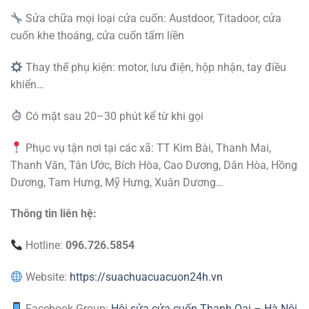
Sửa chữa mọi loại cửa cuốn: Austdoor, Titadoor, cửa
cuốn khe thoáng, cửa cuốn tấm liền
Thay thế phụ kiện: motor, lưu điện, hộp nhận, tay điều
khiển…
Có mặt sau 20–30 phút kể từ khi gọi
Phục vụ tận nơi tại các xã: TT Kim Bài, Thanh Mai,
Thanh Văn, Tân Ước, Bích Hòa, Cao Dương, Dân Hòa, Hồng
Dương, Tam Hưng, Mỹ Hưng, Xuân Dương…
Thông tin liên hệ:
Hotline:
096.726.5854
Website:
https://suachuacuacuon24h.vn
Facebook Group:
Hội sửa cửa cuốn Thanh Oai – Hà Nội