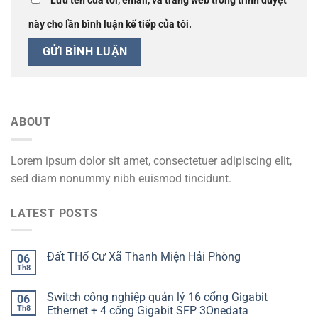
Lưu tên của tôi, email, và trang web trong trình duyệt
này cho lần bình luận kế tiếp của tôi.
ABOUT
Lorem ipsum dolor sit amet, consectetuer adipiscing elit,
sed diam nonummy nibh euismod tincidunt.
LATEST POSTS
Đất THổ Cư Xã Thanh Miện Hải Phòng
06
Th8
Switch công nghiệp quản lý 16 cổng Gigabit
06
Th8
Ethernet + 4 cổng Gigabit SFP 3Onedata