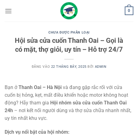
Bỏ
0
qua
nội
dung
CHƯA ĐƯỢC PHÂN LOẠI
Hội sửa cửa cuốn Thanh Oai – Gọi là
có mặt, thợ giỏi, uy tín – Hỗ trợ 24/7
ĐĂNG VÀO
22 THÁNG BẢY, 2025
BỞI
ADMIN
Bạn ở
Thanh Oai – Hà Nội
và đang gặp rắc rối với cửa
cuốn bị hỏng, kẹt, mất điều khiển hoặc motor không hoạt
động? Hãy tham gia
Hội nhóm sửa cửa cuốn Thanh Oai
24h
– nơi kết nối người dùng và thợ sửa chữa nhanh nhất,
uy tín nhất khu vực.
Dịch vụ nổi bật của hội nhóm: