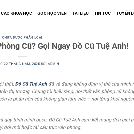
CÁC KHÓA HỌC
GÓC HỌC VIÊN
TÀI LIỆU
TIN TỨC
TUYỂN 
CHƯA ĐƯỢC PHÂN LOẠI
Phòng Cũ? Gọi Ngay Đồ Cũ Tuệ Anh!
ÀO
22 THÁNG NĂM, 2025
BỞI
ADMIN
i thất,
Đồ Cũ Tuệ Anh
đã và đang khẳng định vị thế của mình 
rên thị trường. Chúng tôi hiểu rằng, nội thất văn phòng cũ khôn
còn là phần hồn của không gian làm việc – nơi từng khơi nguồ
 và quy trình minh bạch, Đồ Cũ Tuệ Anh cam kết mang đến giải 
, đổi mới hoặc tái cấu trúc văn phòng.