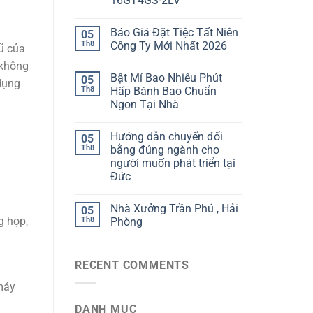
16GT4GS-2LV
Báo Giá Đặt Tiệc Tất Niên
05
Th8
Công Ty Mới Nhất 2026
ũ của
 không
Bật Mí Bao Nhiêu Phút
05
dụng
Th8
Hấp Bánh Bao Chuẩn
Ngon Tại Nhà
Hướng dẫn chuyển đổi
05
Th8
bằng đúng ngành cho
người muốn phát triển tại
Đức
Nhà Xưởng Trần Phú , Hải
05
g họp,
Th8
Phòng
RECENT COMMENTS
 máy
DANH MỤC