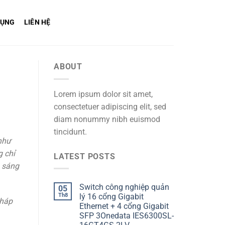
DỤNG
LIÊN HỆ
ABOUT
Lorem ipsum dolor sit amet,
consectetuer adipiscing elit, sed
diam nonummy nibh euismod
tincidunt.
như
g chỉ
LATEST POSTS
n sáng
Switch công nghiệp quản
05
Th8
lý 16 cổng Gigabit
pháp
Ethernet + 4 cổng Gigabit
SFP 3Onedata IES6300SL-