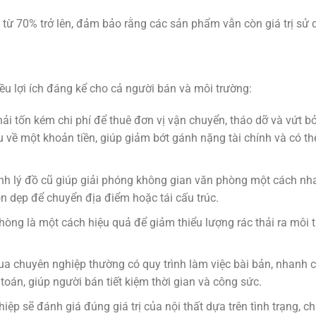
từ 70% trở lên, đảm bảo rằng các sản phẩm vẫn còn giá trị sử 
ều lợi ích đáng kể cho cả người bán và môi trường:
phải tốn kém chi phí để thuê đơn vị vận chuyển, tháo dỡ và vứt b
hu về một khoản tiền, giúp giảm bớt gánh nặng tài chính và có t
nh lý đồ cũ giúp giải phóng không gian văn phòng một cách nh
n dẹp để chuyển địa điểm hoặc tái cấu trúc.
hòng là một cách hiệu quả để giảm thiểu lượng rác thải ra môi 
a chuyên nghiệp thường có quy trình làm việc bài bản, nhanh 
toán, giúp người bán tiết kiệm thời gian và công sức.
ệp sẽ đánh giá đúng giá trị của nội thất dựa trên tình trạng, chấ