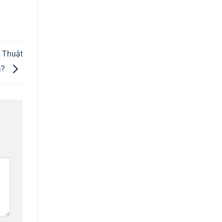
 Thuật
a?