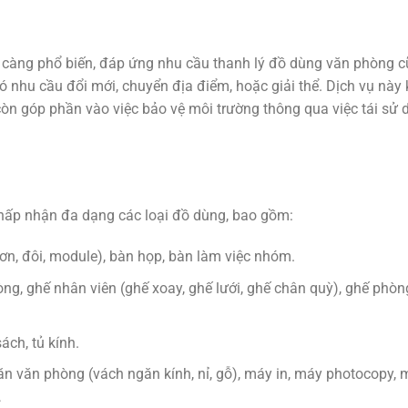
 càng phổ biến, đáp ứng nhu cầu thanh lý đồ dùng văn phòng c
ó nhu cầu đổi mới, chuyển địa điểm, hoặc giải thể. Dịch vụ này
còn góp phần vào việc bảo vệ môi trường thông qua việc tái sử 
hấp nhận đa dạng các loại đồ dùng, bao gồm:
ơn, đôi, module), bàn họp, bàn làm việc nhóm.
g, ghế nhân viên (ghế xoay, ghế lưới, ghế chân quỳ), ghế phòn
sách, tủ kính.
găn văn phòng (vách ngăn kính, nỉ, gỗ), máy in, máy photocopy,
…