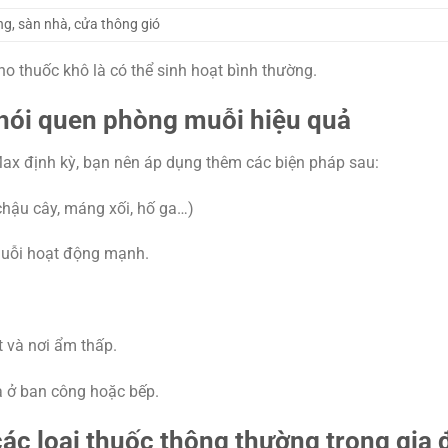
g, sàn nhà, cửa thông gió
o thuốc khô là có thể sinh hoạt bình thường.
thói quen phòng muỗi hiệu quả
Max định kỳ, bạn nên áp dụng thêm các biện pháp sau:
hậu cây, máng xối, hố ga…)
 muỗi hoạt động mạnh.
t và nơi ẩm thấp.
à ở ban công hoặc bếp.
ác loại thuốc thông thường trong gia 