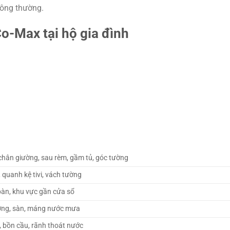
hông thường.
o-Max tại hộ gia đình
hân giường, sau rèm, gầm tủ, góc tường
 quanh kệ tivi, vách tường
bàn, khu vực gần cửa sổ
ờng, sàn, máng nước mưa
 bồn cầu, rãnh thoát nước