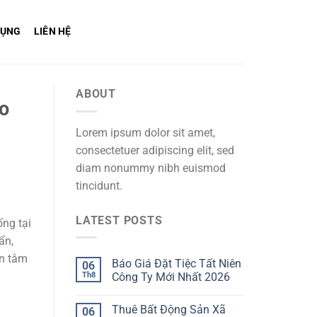
DỤNG
LIÊN HỆ
ABOUT
ho
Lorem ipsum dolor sit amet,
consectetuer adipiscing elit, sed
diam nonummy nibh euismod
tincidunt.
LATEST POSTS
ống tại
ẩn,
ên tâm
Báo Giá Đặt Tiệc Tất Niên
06
Th8
Công Ty Mới Nhất 2026
Thuê Bất Động Sản Xã
06