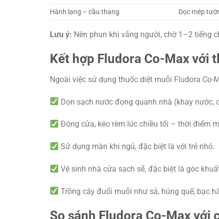
Hành lang – cầu thang
Dọc mép tườn
Lưu ý:
Nên phun khi vắng người, chờ 1–2 tiếng ch
Kết hợp Fludora Co-Max với 
Ngoài việc sử dụng thuốc diệt muỗi Fludora Co-
Dọn sạch nước đọng quanh nhà (khay nước, c
Đóng cửa, kéo rèm lúc chiều tối – thời điểm
Sử dụng màn khi ngủ, đặc biệt là với trẻ nhỏ.
Vệ sinh nhà cửa sạch sẽ, đặc biệt là góc khuấ
Trồng cây đuổi muỗi như sả, húng quế, bạc h
So sánh Fludora Co-Max với c