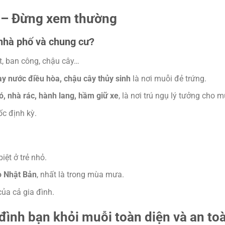
ị – Đừng xem thường
 nhà phố và chung cư?
t, ban công, chậu cây…
hay nước điều hòa, chậu cây thủy sinh
là nơi muỗi đẻ trứng.
ó, nhà rác, hành lang, hầm giữ xe
, là nơi trú ngụ lý tưởng cho m
c định kỳ.
iệt ở trẻ nhỏ.
o Nhật Bản
, nhất là trong mùa mưa.
ủa cả gia đình.
đình bạn khỏi muỗi toàn diện và an to