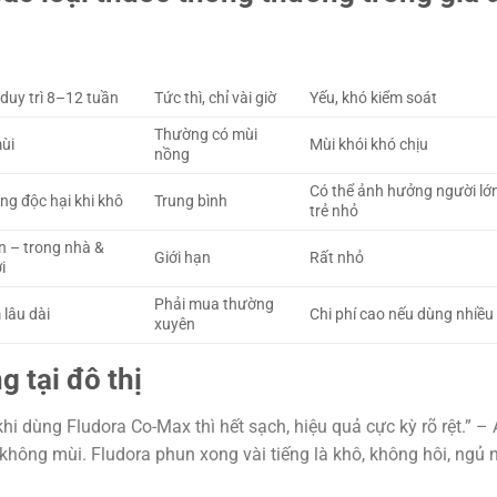
 duy trì 8–12 tuần
Tức thì, chỉ vài giờ
Yếu, khó kiểm soát
Thường có mùi
ùi
Mùi khói khó chịu
nồng
Có thể ảnh hưởng người lớn
ng độc hại khi khô
Trung bình
trẻ nhỏ
n – trong nhà &
Giới hạn
Rất nhỏ
i
Phải mua thường
 lâu dài
Chi phí cao nếu dùng nhiều
xuyên
g tại đô thị
i dùng Fludora Co-Max thì hết sạch, hiệu quả cực kỳ rõ rệt.” –
không mùi. Fludora phun xong vài tiếng là khô, không hôi, ngủ 