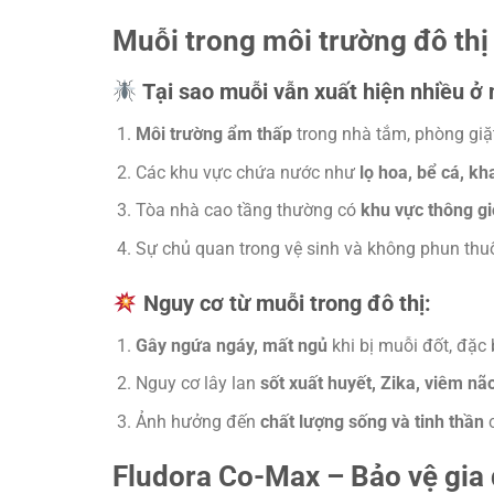
Muỗi trong môi trường đô th
Tại sao muỗi vẫn xuất hiện nhiều ở
Môi trường ẩm thấp
trong nhà tắm, phòng giặ
Các khu vực chứa nước như
lọ hoa, bể cá, k
Tòa nhà cao tầng thường có
khu vực thông gi
Sự chủ quan trong vệ sinh và không phun thuố
Nguy cơ từ muỗi trong đô thị:
Gây ngứa ngáy, mất ngủ
khi bị muỗi đốt, đặc b
Nguy cơ lây lan
sốt xuất huyết, Zika, viêm nã
Ảnh hưởng đến
chất lượng sống và tinh thần
c
Fludora Co-Max – Bảo vệ gia 