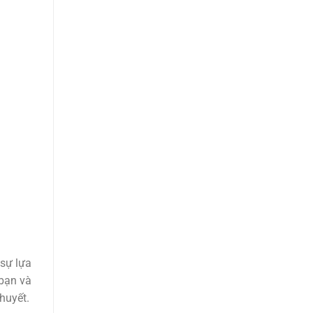
 sự lựa
bạn và
huyết.