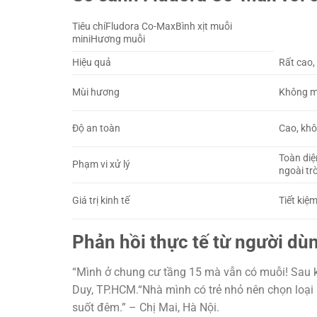
Tiêu chíFludora Co-MaxBình xịt muỗi
miniHương muỗi
Hiệu quả
Rất cao,
Mùi hương
Không m
Độ an toàn
Cao, khô
Toàn diệ
Phạm vi xử lý
ngoài trờ
Giá trị kinh tế
Tiết kiệm
Phản hồi thực tế từ người dùn
“Mình ở chung cư tầng 15 mà vẫn có muỗi! Sau kh
Duy, TP.HCM.“Nhà mình có trẻ nhỏ nên chọn loại 
suốt đêm.” – Chị Mai, Hà Nội.