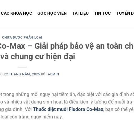
CÁC KHÓA HỌC
GÓC HỌC VIÊN
TÀI LIỆU
TIN TỨC
TUYỂN 
CHƯA ĐƯỢC PHÂN LOẠI
Co-Max – Giải pháp bảo vệ an toàn c
và chung cư hiện đại
ÀO
22 THÁNG NĂM, 2025
BỞI
ADMIN
t trong những mối nguy hại tiềm ẩn, đặc biệt với các gia đình s
o và nhiều vật dụng sinh hoạt là điều kiện lý tưởng để muỗi trú 
ng gia đình. Với
Thuốc diệt muỗi Fludora Co-Max
, bạn có thể y
loài côn trùng nguy hiểm này.