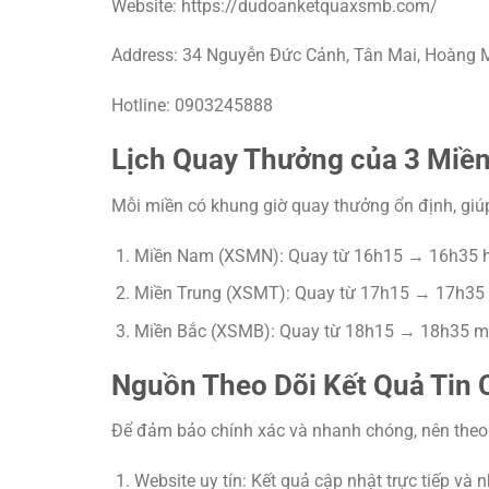
Website: https://dudoanketquaxsmb.com/
Address: 34 Nguyễn Đức Cảnh, Tân Mai, Hoàng M
Hotline: 0903245888
Lịch Quay Thưởng của 3 Miề
Mỗi miền có khung giờ quay thưởng ổn định, giúp 
Miền Nam (XSMN): Quay từ 16h15 → 16h35 
Miền Trung (XSMT): Quay từ 17h15 → 17h35
Miền Bắc (XSMB): Quay từ 18h15 → 18h35 mọ
Nguồn Theo Dõi Kết Quả Tin 
Để đảm bảo chính xác và nhanh chóng, nên theo 
Website uy tín: Kết quả cập nhật trực tiếp và