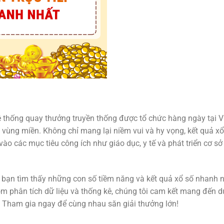
thống quay thưởng truyền thống được tổ chức hàng ngày tại V
vùng miền. Không chỉ mang lại niềm vui và hy vọng, kết quả xổ
vào các mục tiêu công ích như giáo dục, y tế và phát triển cơ sở
 bạn tìm thấy những con số tiềm năng và kết quả xổ số nhanh n
 phân tích dữ liệu và thống kê, chúng tôi cam kết mang đến d
a. Tham gia ngay để cùng nhau săn giải thưởng lớn!