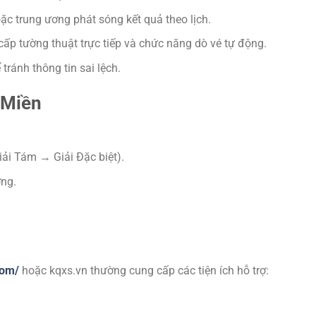
ặc trung ương phát sóng kết quả theo lịch.
ấp tường thuật trực tiếp và chức năng dò vé tự động.
tránh thông tin sai lệch.
 Miền
iải Tám → Giải Đặc biệt).
ởng.
com/
hoặc kqxs.vn thường cung cấp các tiện ích hỗ trợ: