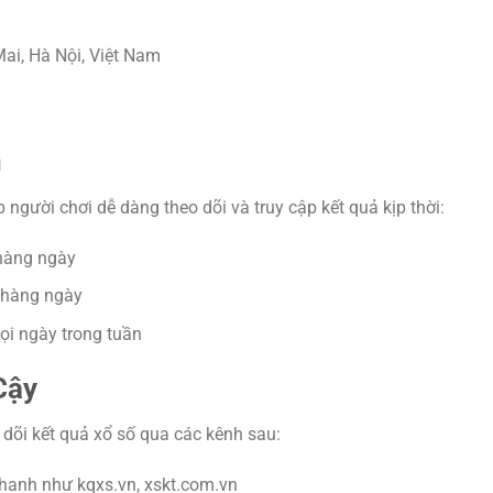
ai, Hà Nội, Việt Nam
n
người chơi dễ dàng theo dõi và truy cập kết quả kịp thời:
hàng ngày
 hàng ngày
i ngày trong tuần
Cậy
dõi kết quả xổ số qua các kênh sau:
 nhanh như kqxs.vn, xskt.com.vn