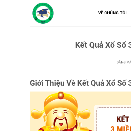
Bỏ
qua
VỀ CHÚNG TÔI
nội
dung
Kết Quả Xổ Số 
ĐĂNG V
Giới Thiệu Về Kết Quả Xổ Số 