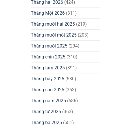
Tháng hai 2026
(424)
Tháng Một 2026
(311)
Tháng mười hai 2025
(219)
Tháng mười một 2025
(203)
Tháng mười 2025
(294)
Tháng chín 2025
(310)
Tháng tám 2025
(391)
Tháng bảy 2025
(530)
Tháng sáu 2025
(363)
Tháng năm 2025
(686)
Tháng tư 2025
(363)
Tháng ba 2025
(581)