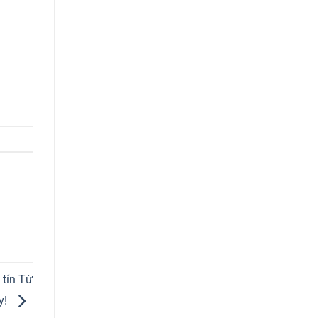
 tín Từ
y!