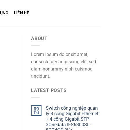
DỤNG
LIÊN HỆ
ABOUT
Lorem ipsum dolor sit amet,
consectetuer adipiscing elit, sed
diam nonummy nibh euismod
tincidunt.
LATEST POSTS
Switch công nghiệp quản
09
Th8
lý 8 cổng Gigabit Ethernet
+ 4 cổng Gigabit SFP
3Onedata IES6300SL-