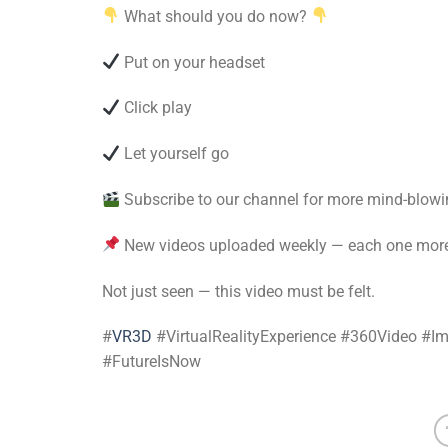
What should you do now?
Put on your headset
Click play
Let yourself go
Subscribe to our channel for more mind-blow
New videos uploaded weekly — each one more th
Not just seen — this video must be felt.
#
VR3D
#VirtualRealityExperience #360Video #
#FutureIsNow