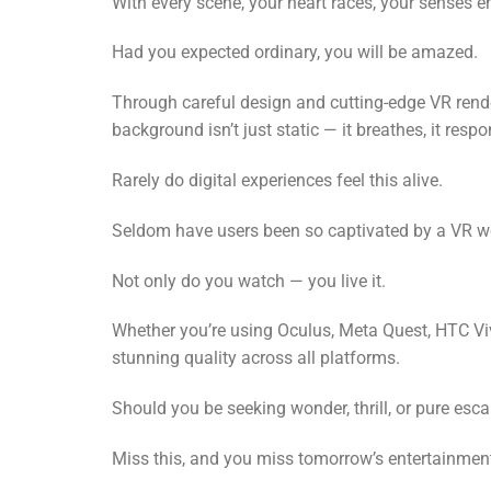
With every scene, your heart races, your senses 
Had you expected ordinary, you will be amazed.
Through careful design and cutting-edge VR render
background isn’t just static — it breathes, it respo
Rarely do digital experiences feel this alive.
Seldom have users been so captivated by a VR w
Not only do you watch — you live it.
Whether you’re using Oculus, Meta Quest, HTC Viv
stunning quality across all platforms.
Should you be seeking wonder, thrill, or pure esc
Miss this, and you miss tomorrow’s entertainmen