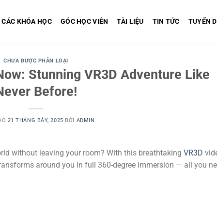
CÁC KHÓA HỌC
GÓC HỌC VIÊN
TÀI LIỆU
TIN TỨC
TUYỂN 
CHƯA ĐƯỢC PHÂN LOẠI
 Now: Stunning VR3D Adventure Like
Never Before!
ÀO
21 THÁNG BẢY, 2025
BỞI
ADMIN
rld without leaving your room? With this breathtaking
VR3D
vid
ransforms around you in full 360-degree immersion — all you ne