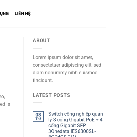
DỤNG
LIÊN HỆ
ABOUT
Lorem ipsum dolor sit amet,
consectetuer adipiscing elit, sed
diam nonummy nibh euismod
tincidunt.
LATEST POSTS
eo,
ed is
Switch công nghiệp quản
08
Th8
lý 8 cổng Gigabit PoE + 4
cổng Gigabit SFP
3Onedata IES6300SL-