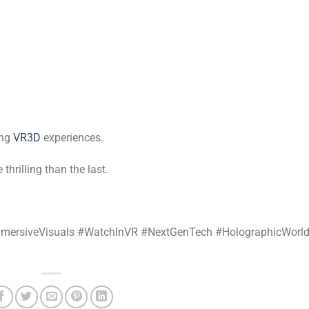
ing
VR3D
experiences.
rilling than the last.
ImmersiveVisuals #WatchInVR #NextGenTech #HolographicWorl