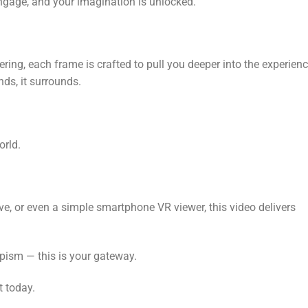
engage, and your imagination is unlocked.
ing, each frame is crafted to pull you deeper into the experien
nds, it surrounds.
orld.
e, or even a simple smartphone VR viewer, this video delivers
apism — this is your gateway.
t today.