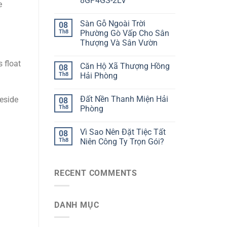
8GP4GS-2LV
e
Sàn Gỗ Ngoài Trời
08
Th8
Phường Gò Vấp Cho Sân
Thượng Và Sân Vườn
 float
Căn Hộ Xã Thượng Hồng
08
Th8
Hải Phòng
Đất Nền Thanh Miện Hải
eside
08
Th8
Phòng
Vì Sao Nên Đặt Tiệc Tất
08
Th8
Niên Công Ty Trọn Gói?
RECENT COMMENTS
DANH MỤC