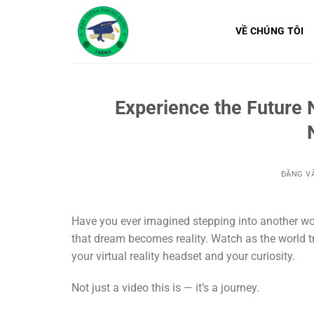
Bỏ
qua
VỀ CHÚNG TÔI
nội
dung
Experience the Future
ĐĂNG V
Have you ever imagined stepping into another wo
that dream becomes reality. Watch as the world t
your virtual reality headset and your curiosity.
Not just a video this is — it’s a journey.