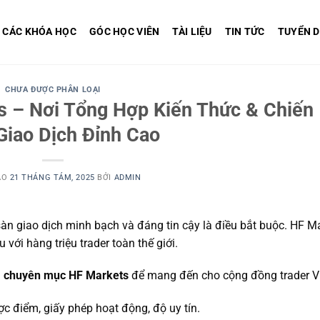
CÁC KHÓA HỌC
GÓC HỌC VIÊN
TÀI LIỆU
TIN TỨC
TUYỂN 
CHƯA ĐƯỢC PHÂN LOẠI
 – Nơi Tổng Hợp Kiến Thức & Chiến
Giao Dịch Đỉnh Cao
ÀO
21 THÁNG TÁM, 2025
BỞI
ADMIN
sàn giao dịch minh bạch và đáng tin cậy là điều bắt buộc. HF M
với hàng triệu trader toàn thế giới.
g
chuyên mục HF Markets
để mang đến cho cộng đồng trader Vi
ợc điểm, giấy phép hoạt động, độ uy tín.