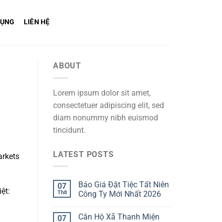
DỤNG
LIÊN HỆ
ABOUT
Lorem ipsum dolor sit amet,
consectetuer adipiscing elit, sed
diam nonummy nibh euismod
tincidunt.
LATEST POSTS
arkets
Báo Giá Đặt Tiệc Tất Niên
07
ệt:
Th8
Công Ty Mới Nhất 2026
Căn Hộ Xã Thanh Miện
07