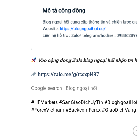
Vào cộng đồng Zalo blog ngoại hối nhận tín 
https://zalo.me/g/rcsxpl437
Google search : Blog ngoại hối
#HFMarkets #SanGiaoDichUyTin #BlogNgoaiH
#ForexVietnam #BackcomForex #GiaoDichVang