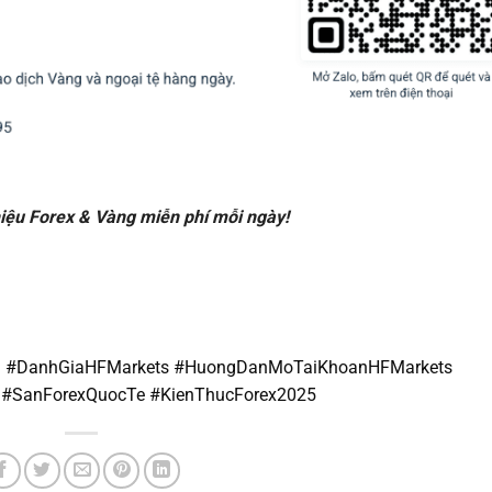
hiệu Forex & Vàng miễn phí mỗi ngày!
oi #DanhGiaHFMarkets #HuongDanMoTaiKhoanHFMarkets
 #SanForexQuocTe #KienThucForex2025