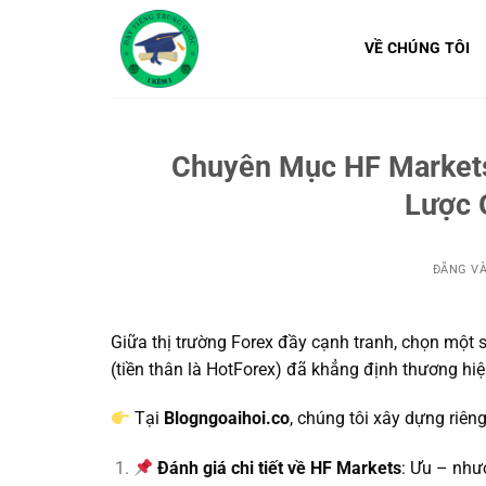
Bỏ
qua
VỀ CHÚNG TÔI
nội
dung
Chuyên Mục HF Markets
Lược 
ĐĂNG V
Giữa thị trường Forex đầy cạnh tranh, chọn một 
(tiền thân là HotForex) đã khẳng định thương hiệu 
Tại
Blogngoaihoi.co
, chúng tôi xây dựng riên
Đánh giá chi tiết về HF Markets
: Ưu – như