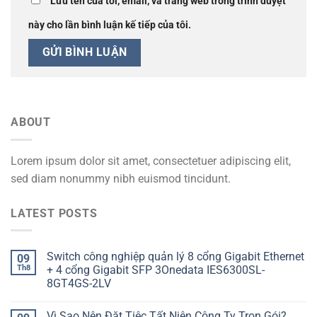
Lưu tên của tôi, email, và trang web trong trình duyệt
này cho lần bình luận kế tiếp của tôi.
ABOUT
Lorem ipsum dolor sit amet, consectetuer adipiscing elit,
sed diam nonummy nibh euismod tincidunt.
LATEST POSTS
Switch công nghiệp quản lý 8 cổng Gigabit Ethernet
09
Th8
+ 4 cổng Gigabit SFP 3Onedata IES6300SL-
8GT4GS-2LV
Vì Sao Nên Đặt Tiệc Tất Niên Công Ty Trọn Gói?