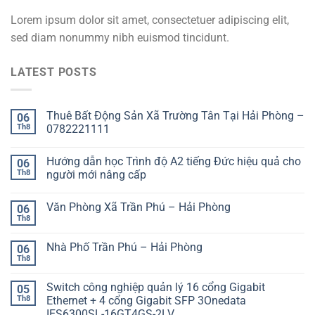
Lorem ipsum dolor sit amet, consectetuer adipiscing elit,
sed diam nonummy nibh euismod tincidunt.
LATEST POSTS
Thuê Bất Động Sản Xã Trường Tân Tại Hải Phòng –
06
Th8
0782221111
Hướng dẫn học Trình độ A2 tiếng Đức hiệu quả cho
06
Th8
người mới nâng cấp
Văn Phòng Xã Trần Phú – Hải Phòng
06
Th8
Nhà Phố Trần Phú – Hải Phòng
06
Th8
Switch công nghiệp quản lý 16 cổng Gigabit
05
Th8
Ethernet + 4 cổng Gigabit SFP 3Onedata
IES6300SL-16GT4GS-2LV