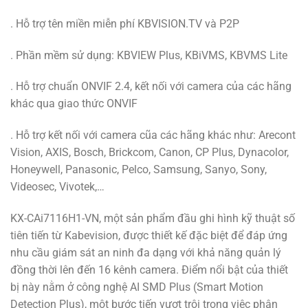
. Hỗ trợ tên miền miễn phí KBVISION.TV và P2P
. Phần mềm sử dụng: KBVIEW Plus, KBiVMS, KBVMS Lite
. Hỗ trợ chuẩn ONVIF 2.4, kết nối với camera của các hãng
khác qua giao thức ONVIF
. Hỗ trợ kết nối với camera cũa các hãng khác như: Arecont
Vision, AXIS, Bosch, Brickcom, Canon, CP Plus, Dynacolor,
Honeywell, Panasonic, Pelco, Samsung, Sanyo, Sony,
Videosec, Vivotek,…
KX-CAi7116H1-VN, một sản phẩm đầu ghi hình kỹ thuật số
tiên tiến từ Kabevision, được thiết kế đặc biệt để đáp ứng
nhu cầu giám sát an ninh đa dạng với khả năng quản lý
đồng thời lên đến 16 kênh camera. Điểm nổi bật của thiết
bị này nằm ở công nghệ AI SMD Plus (Smart Motion
Detection Plus), một bước tiến vượt trội trong việc phân