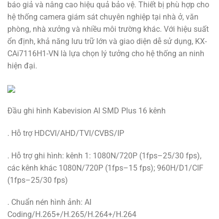
báo giả và nâng cao hiệu quả bảo vệ. Thiết bị phù hợp cho
hệ thống camera giám sát chuyên nghiệp tại nhà ở, văn
phòng, nhà xưởng và nhiều môi trường khác. Với hiệu suất
ổn định, khả năng lưu trữ lớn và giao diện dễ sử dụng, KX-
CAi7116H1-VN là lựa chọn lý tưởng cho hệ thống an ninh
hiện đại.
Đầu ghi hình Kabevision AI SMD Plus 16 kênh
. Hỗ trợ HDCVI/AHD/TVI/CVBS/IP
. Hỗ trợ ghi hình: kênh 1: 1080N/720P (1fps–25/30 fps),
các kênh khác 1080N/720P (1fps–15 fps); 960H/D1/CIF
(1fps–25/30 fps)
. Chuẩn nén hình ảnh: AI
Coding/H.265+/H.265/H.264+/H.264