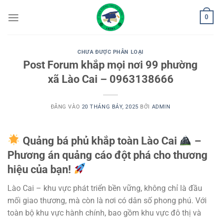
Bỏ
0
qua
nội
dung
CHƯA ĐƯỢC PHÂN LOẠI
Post Forum khắp mọi nơi 99 phường
xã Lào Cai – 0963138666
ĐĂNG VÀO
20 THÁNG BẢY, 2025
BỞI
ADMIN
Quảng bá phủ khắp toàn Lào Cai
–
Phương án quảng cáo đột phá cho thương
hiệu của bạn!
Lào Cai – khu vực phát triển bền vững, không chỉ là đầu
mối giao thương, mà còn là nơi có dân số phong phú. Với
toàn bộ khu vực hành chính, bao gồm khu vực đô thị và