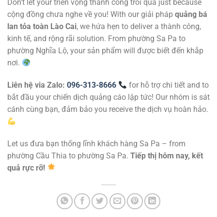
Don’t let your triển vọng thành công trôi qua just because
cộng đồng chưa nghe về you! With our giải pháp
quảng bá
lan tỏa toàn Lào Cai
, we hứa hẹn to deliver a thành công,
kinh tế, and rộng rãi solution. From phường Sa Pa to
phường Nghĩa Lộ, your sản phẩm will được biết đến khắp
nơi.
Liên hệ via Zalo:
096-313-8666
for hỗ trợ chi tiết and to
bắt đầu your chiến dịch quảng cáo lập tức! Our nhóm is sát
cánh cùng bạn, đảm bảo you receive the dịch vụ hoàn hảo.
Let us đưa bạn thống lĩnh khách hàng Sa Pa – from
phường Cầu Thia to phường Sa Pa.
Tiếp thị hôm nay, kết
quả rực rỡ!