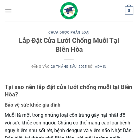
Bỏ
0
qua
nội
dung
CHƯA ĐƯỢC PHÂN LOẠI
Lắp Đặt Cửa Lưới Chống Muỗi Tại
Biên Hòa
ĐĂNG VÀO
20 THÁNG SÁU, 2025
BỞI
ADMIN
Tại sao nên lắp đặt cửa lưới chống muỗi tại Biên
Hòa?
Bảo vệ sức khỏe gia đình
Muỗi là một trong những loại côn trùng gây hại nhất đối
với sức khỏe con người. Chúng có thể mang các loại bệnh
nguy hiểm như sốt rét, bệnh dengue và viêm não Nhật Bản.