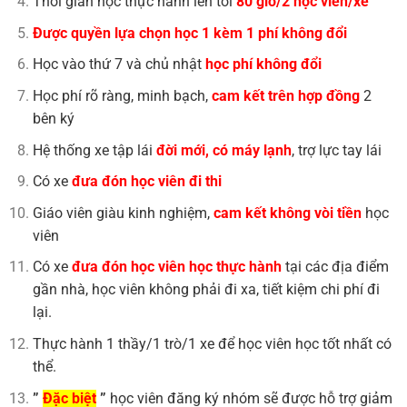
Thời gian học thực hành lên tới
80 giờ/2 học viên/xe
Được quyền lựa chọn học 1 kèm 1 phí không đổi
Học vào thứ 7 và chủ nhật
học phí không đổi
Học phí rõ ràng, minh bạch,
cam kết trên hợp đồng
2
bên ký
Hệ thống xe tập lái
đời mới, có máy lạnh
, trợ lực tay lái
Có xe
đưa đón học viên đi thi
Giáo viên giàu kinh nghiệm,
cam kết không vòi tiền
học
viên
Có xe
đưa đón học viên học thực hành
tại các địa điểm
gần nhà, học viên không phải đi xa, tiết kiệm chi phí đi
lại.
Thực hành 1 thầy/1 trò/1 xe để học viên học tốt nhất có
thể.
”
Đặc biệt
”
học viên đăng ký nhóm sẽ được hỗ trợ giảm