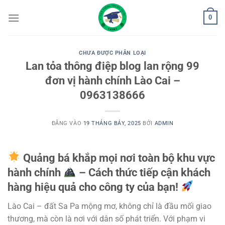
Bỏ
0
qua
nội
dung
CHƯA ĐƯỢC PHÂN LOẠI
Lan tỏa thông điệp blog lan rộng 99
đơn vị hành chính Lào Cai –
0963138666
ĐĂNG VÀO
19 THÁNG BẢY, 2025
BỞI
ADMIN
Quảng bá khắp mọi nơi toàn bộ khu vực
hành chính
– Cách thức tiếp cận khách
hàng hiệu quả cho công ty của bạn!
Lào Cai – đất Sa Pa mộng mơ, không chỉ là đầu mối giao
thương, mà còn là nơi với dân số phát triển. Với phạm vi