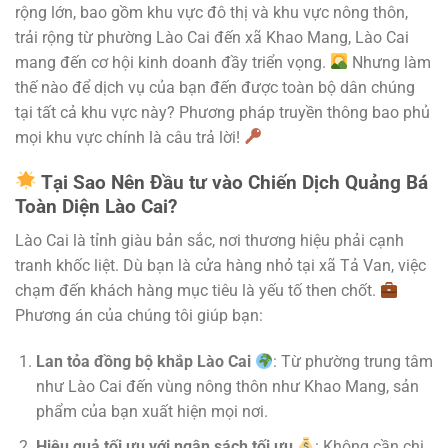
rộng lớn, bao gồm khu vực đô thị và khu vực nông thôn,
trải rộng từ phường Lào Cai đến xã Khao Mang, Lào Cai
mang đến cơ hội kinh doanh đầy triển vọng.
Nhưng làm
thế nào để dịch vụ của bạn đến được toàn bộ dân chúng
tại tất cả khu vực này? Phương pháp truyền thông bao phủ
mọi khu vực chính là câu trả lời!
Tại Sao Nên Đầu tư vào Chiến Dịch Quảng Bá
Toàn Diện Lào Cai?
Lào Cai là tỉnh giàu bản sắc, nơi thương hiệu phải cạnh
tranh khốc liệt. Dù bạn là cửa hàng nhỏ tại xã Tả Van, việc
chạm đến khách hàng mục tiêu là yếu tố then chốt.
Phương án của chúng tôi giúp bạn:
Lan tỏa đồng bộ khắp Lào Cai
: Từ phường trung tâm
như Lào Cai đến vùng nông thôn như Khao Mang, sản
phẩm của bạn xuất hiện mọi nơi.
Hiệu quả tối ưu với ngân sách tối ưu
: Không cần chi