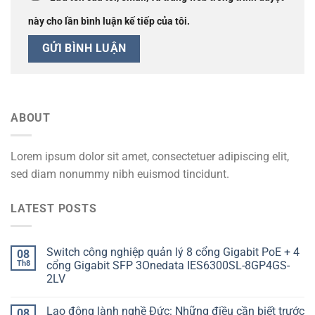
này cho lần bình luận kế tiếp của tôi.
ABOUT
Lorem ipsum dolor sit amet, consectetuer adipiscing elit,
sed diam nonummy nibh euismod tincidunt.
LATEST POSTS
Switch công nghiệp quản lý 8 cổng Gigabit PoE + 4
08
Th8
cổng Gigabit SFP 3Onedata IES6300SL-8GP4GS-
2LV
Lao động lành nghề Đức: Những điều cần biết trước
08