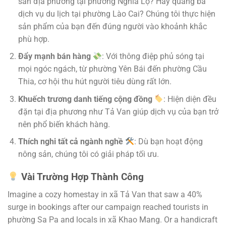
sản địa phương tại phường Nghĩa Lộ? Hay quảng bá
dịch vụ du lịch tại phường Lào Cai? Chúng tôi thực hiện
sản phẩm của bạn đến đúng người vào khoảnh khắc
phù hợp.
Đẩy mạnh bán hàng
: Với thông điệp phủ sóng tại
mọi ngóc ngách, từ phường Yên Bái đến phường Cầu
Thia, cơ hội thu hút người tiêu dùng rất lớn.
Khuếch trương danh tiếng cộng đồng
: Hiện diện đều
đặn tại địa phương như Tả Van giúp dịch vụ của bạn trở
nên phổ biến khách hàng.
Thích nghi tất cả ngành nghề
: Dù bạn hoạt động
nông sản, chúng tôi có giải pháp tối ưu.
Vài Trường Hợp Thành Công
Imagine a cozy homestay in xã Tả Van that saw a 40%
surge in bookings after our campaign reached tourists in
phường Sa Pa and locals in xã Khao Mang. Or a handicraft