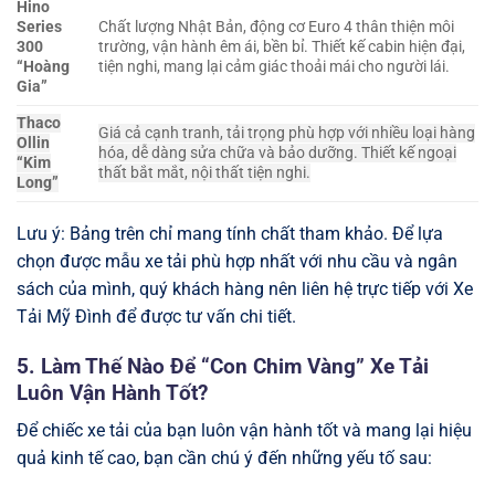
Hino
Series
Chất lượng Nhật Bản, động cơ Euro 4 thân thiện môi
300
trường, vận hành êm ái, bền bỉ. Thiết kế cabin hiện đại,
“Hoàng
tiện nghi, mang lại cảm giác thoải mái cho người lái.
Gia”
Thaco
Giá cả cạnh tranh, tải trọng phù hợp với nhiều loại hàng
Ollin
hóa, dễ dàng sửa chữa và bảo dưỡng. Thiết kế ngoại
“Kim
thất bắt mắt, nội thất tiện nghi.
Long”
Lưu ý: Bảng trên chỉ mang tính chất tham khảo. Để lựa
chọn được mẫu xe tải phù hợp nhất với nhu cầu và ngân
sách của mình, quý khách hàng nên liên hệ trực tiếp với Xe
Tải Mỹ Đình để được tư vấn chi tiết.
5. Làm Thế Nào Để “Con Chim Vàng” Xe Tải
Luôn Vận Hành Tốt?
Để chiếc xe tải của bạn luôn vận hành tốt và mang lại hiệu
quả kinh tế cao, bạn cần chú ý đến những yếu tố sau: