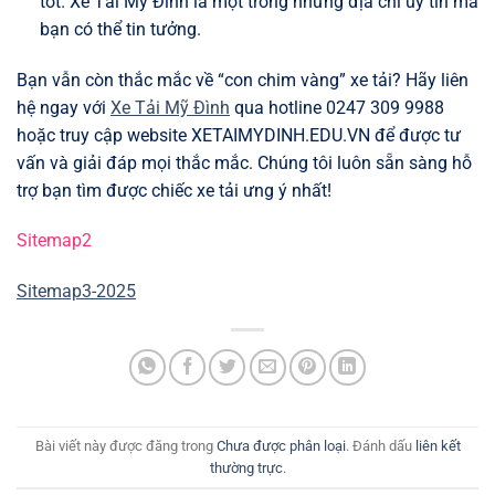
tốt. Xe Tải Mỹ Đình là một trong những địa chỉ uy tín mà
bạn có thể tin tưởng.
Bạn vẫn còn thắc mắc về “con chim vàng” xe tải? Hãy liên
hệ ngay với
Xe Tải Mỹ Đình
qua hotline 0247 309 9988
hoặc truy cập website XETAIMYDINH.EDU.VN để được tư
vấn và giải đáp mọi thắc mắc. Chúng tôi luôn sẵn sàng hỗ
trợ bạn tìm được chiếc xe tải ưng ý nhất!
Sitemap2
Sitemap3-2025
Bài viết này được đăng trong
Chưa được phân loại
. Đánh dấu
liên kết
thường trực
.