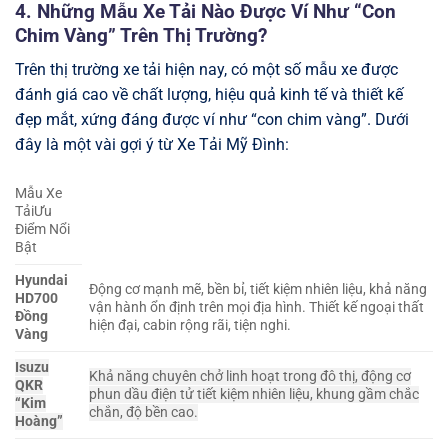
4. Những Mẫu Xe Tải Nào Được Ví Như “Con
Chim Vàng” Trên Thị Trường?
Trên thị trường xe tải hiện nay, có một số mẫu xe được
đánh giá cao về chất lượng, hiệu quả kinh tế và thiết kế
đẹp mắt, xứng đáng được ví như “con chim vàng”. Dưới
đây là một vài gợi ý từ Xe Tải Mỹ Đình:
Mẫu Xe
TảiƯu
Điểm Nổi
Bật
Hyundai
Động cơ mạnh mẽ, bền bỉ, tiết kiệm nhiên liệu, khả năng
HD700
vận hành ổn định trên mọi địa hình. Thiết kế ngoại thất
Đồng
hiện đại, cabin rộng rãi, tiện nghi.
Vàng
Isuzu
Khả năng chuyên chở linh hoạt trong đô thị, động cơ
QKR
phun dầu điện tử tiết kiệm nhiên liệu, khung gầm chắc
“Kim
chắn, độ bền cao.
Hoàng”