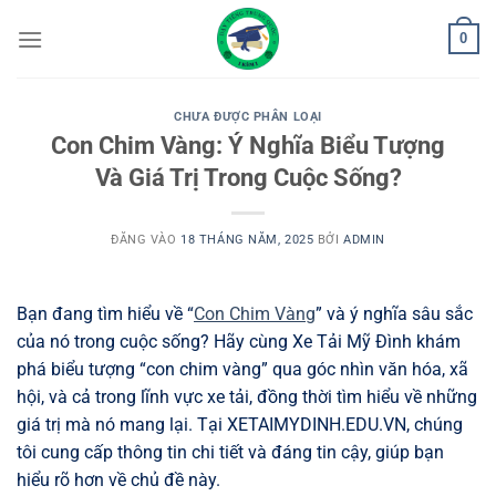
Bỏ
0
qua
nội
dung
CHƯA ĐƯỢC PHÂN LOẠI
Con Chim Vàng: Ý Nghĩa Biểu Tượng
Và Giá Trị Trong Cuộc Sống?
ĐĂNG VÀO
18 THÁNG NĂM, 2025
BỞI
ADMIN
Bạn đang tìm hiểu về “
Con Chim Vàng
” và ý nghĩa sâu sắc
của nó trong cuộc sống? Hãy cùng Xe Tải Mỹ Đình khám
phá biểu tượng “con chim vàng” qua góc nhìn văn hóa, xã
hội, và cả trong lĩnh vực xe tải, đồng thời tìm hiểu về những
giá trị mà nó mang lại. Tại XETAIMYDINH.EDU.VN, chúng
tôi cung cấp thông tin chi tiết và đáng tin cậy, giúp bạn
hiểu rõ hơn về chủ đề này.