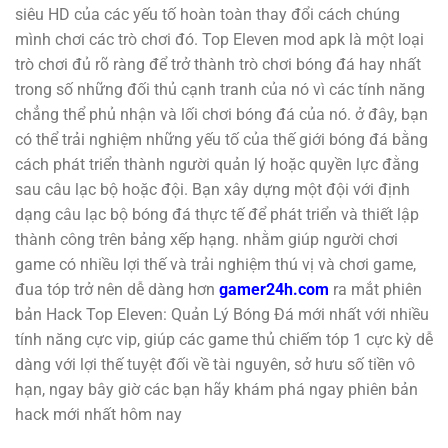
siêu HD của các yếu tố hoàn toàn thay đổi cách chúng
mình chơi các trò chơi đó. Top Eleven mod apk là một loại
trò chơi đủ rõ ràng để trở thành trò chơi bóng đá hay nhất
trong số những đối thủ cạnh tranh của nó vì các tính năng
chẳng thể phủ nhận và lối chơi bóng đá của nó. ở đây, bạn
có thể trải nghiệm những yếu tố của thế giới bóng đá bằng
cách phát triển thành người quản lý hoặc quyền lực đằng
sau câu lạc bộ hoặc đội. Bạn xây dựng một đội với định
dạng câu lạc bộ bóng đá thực tế để phát triển và thiết lập
thành công trên bảng xếp hạng. nhằm giúp người chơi
game có nhiều lợi thế và trải nghiệm thú vị và chơi game,
đua tóp trở nên dễ dàng hơn
gamer24h.com
ra mắt phiên
bản Hack Top Eleven: Quản Lý Bóng Đá mới nhất với nhiều
tính năng cực vip, giúp các game thủ chiếm tóp 1 cực kỳ dễ
dàng với lợi thế tuyệt đối về tài nguyên, sở hưu số tiền vô
hạn, ngay bây giờ các bạn hãy khám phá ngay phiên bản
hack mới nhất hôm nay