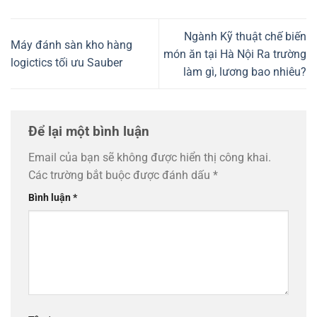
Ngành Kỹ thuật chế biến
Máy đánh sàn kho hàng
món ăn tại Hà Nội Ra trường
logictics tối ưu Sauber
làm gì, lương bao nhiêu?
Để lại một bình luận
Email của bạn sẽ không được hiển thị công khai.
Các trường bắt buộc được đánh dấu
*
Bình luận
*