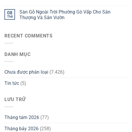
Sàn Gỗ Ngoài Trời Phường Gò Vấp Cho Sân
08
Th8
Thượng Và Sân Vườn
RECENT COMMENTS
DANH MỤC
Chưa được phân loại
(7.426)
Tin tức
(5)
LƯU TRỮ
Tháng tám 2026
(77)
Tháng bảy 2026
(258)