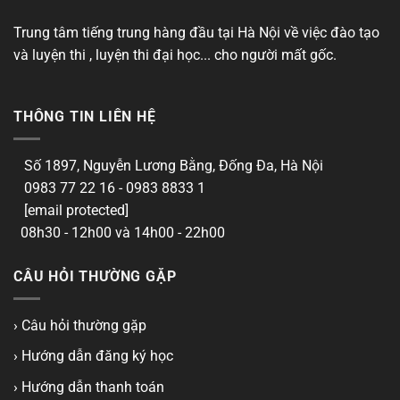
Trung tâm tiếng trung hàng đầu tại Hà Nội về việc đào tạo
và luyện thi , luyện thi đại học... cho người mất gốc.
THÔNG TIN LIÊN HỆ
Số 1897, Nguyễn Lương Bằng, Đống Đa, Hà Nội
0983 77 22 16 - 0983 8833 1
[email protected]
08h30 - 12h00 và 14h00 - 22h00
CÂU HỎI THƯỜNG GẶP
› Câu hỏi thường gặp
› Hướng dẫn đăng ký học
› Hướng dẫn thanh toán