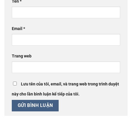
Tên
*
Email
*
Trang web
Lưu tên của tôi, email, và trang web trong trình duyệt
này cho lần bình luận kế tiếp của tôi.