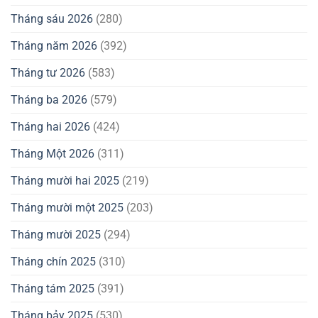
Tháng sáu 2026
(280)
Tháng năm 2026
(392)
Tháng tư 2026
(583)
Tháng ba 2026
(579)
Tháng hai 2026
(424)
Tháng Một 2026
(311)
Tháng mười hai 2025
(219)
Tháng mười một 2025
(203)
Tháng mười 2025
(294)
Tháng chín 2025
(310)
Tháng tám 2025
(391)
Tháng bảy 2025
(530)