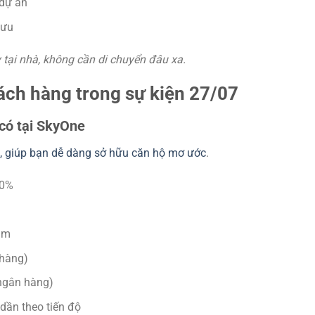
 dự án
 ưu
tại nhà, không cần di chuyển đâu xa.
ách hàng trong sự kiện 27/07
 có tại SkyOne
há, giúp bạn dễ dàng sở hữu căn hộ mơ ước
.
10%
năm
 hàng)
 ngân hàng)
dần theo tiến độ