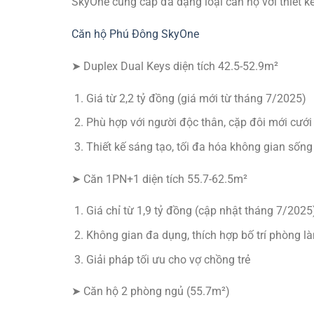
SkyOne cung cấp đa dạng loại căn hộ với thiết k
Căn hộ Phú Đông SkyOne
➤ Duplex Dual Keys diện tích 42.5-52.9m²
Giá từ 2,2 tỷ đồng (giá mới từ tháng 7/2025)
Phù hợp với người độc thân, cặp đôi mới cưới
Thiết kế sáng tạo, tối đa hóa không gian sống
➤ Căn 1PN+1 diện tích 55.7-62.5m²
Giá chỉ từ 1,9 tỷ đồng (cập nhật tháng 7/2025
Không gian đa dụng, thích hợp bố trí phòng l
Giải pháp tối ưu cho vợ chồng trẻ
➤ Căn hộ 2 phòng ngủ (55.7m²)