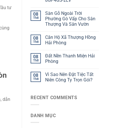
8GP4GS-2LV
đầu tư
Sàn Gỗ Ngoài Trời
08
Th8
Phường Gò Vấp Cho Sân
Thượng Và Sân Vườn
 cùng
Căn Hộ Xã Thượng Hồng
08
Th8
Hải Phòng
Đất Nền Thanh Miện Hải
08
Th8
Phòng
òn
Vì Sao Nên Đặt Tiệc Tất
08
Th8
Niên Công Ty Trọn Gói?
RECENT COMMENTS
, dẫn
DANH MỤC