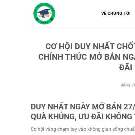
Bỏ
qua
VỀ CHÚNG TÔI
nội
dung
CƠ HỘI DUY NHẤT CHỐ
CHÍNH THỨC MỞ BÁN NGÀ
ĐÃI
ĐĂNG V
DUY NHẤT NGÀY MỞ BÁN 27/
QUÀ KHỦNG, ƯU ĐÃI KHÔNG 
Cơ hội vàng chạm tay vào không gian sống chuẩn