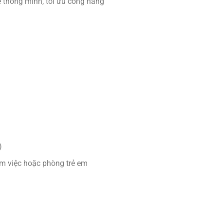
ế thông minh, tối ưu công năng
)
àm việc hoặc phòng trẻ em