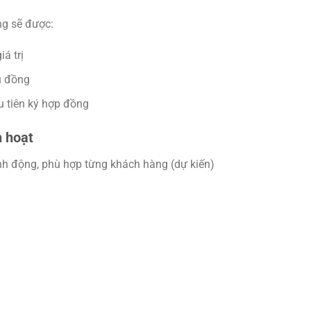
ng sẽ được:
á trị
ệu đồng
 tiên ký hợp đồng
h hoạt
nh động, phù hợp từng khách hàng (dự kiến)