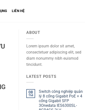
DỤNG
LIÊN HỆ
ABOUT
ƯU
Lorem ipsum dolor sit amet,
consectetuer adipiscing elit, sed
diam nonummy nibh euismod
tincidunt.
LATEST POSTS
NG
Switch công nghiệp quản
08
Th8
lý 8 cổng Gigabit PoE + 4
cổng Gigabit SFP
3Onedata IES6300SL-