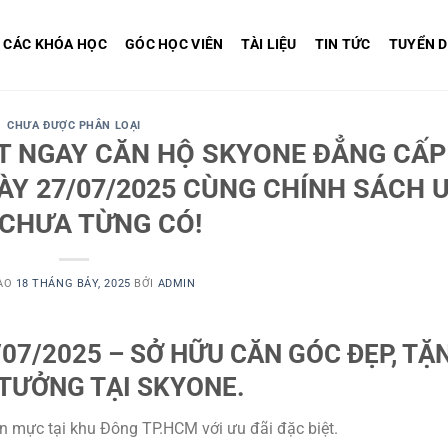
CÁC KHÓA HỌC
GÓC HỌC VIÊN
TÀI LIỆU
TIN TỨC
TUYỂN 
CHƯA ĐƯỢC PHÂN LOẠI
T NGAY CĂN HỘ SKYONE ĐẲNG CẤP
Y 27/07/2025 CÙNG CHÍNH SÁCH 
 CHƯA TỪNG CÓ!
ÀO
18 THÁNG BẢY, 2025
BỞI
ADMIN
07/2025 – SỞ HỮU CĂN GÓC ĐẸP, TẶ
TƯỞNG TẠI SKYONE.
 mực tại khu Đông TP.HCM với ưu đãi đặc biệt.