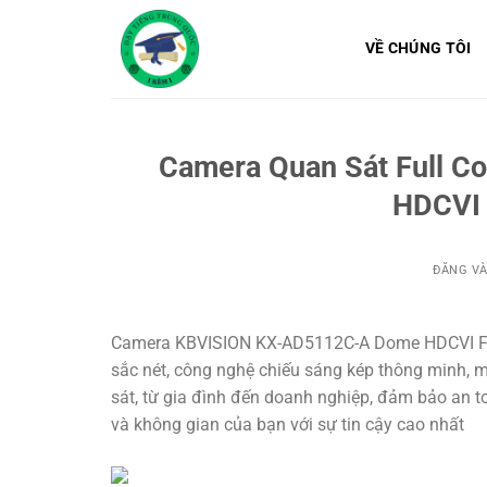
Bỏ
qua
VỀ CHÚNG TÔI
nội
dung
Camera Quan Sát Full C
HDCVI 
ĐĂNG V
Camera KBVISION KX-AD5112C-A Dome HDCVI Full 
sắc nét, công nghệ chiếu sáng kép thông minh, m
sát, từ gia đình đến doanh nghiệp, đảm bảo an t
và không gian của bạn với sự tin cậy cao nhất