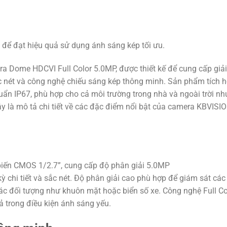
 để đạt hiệu quả sử dụng ánh sáng kép tối ưu.
ra Dome HDCVI Full Color 5.0MP, được thiết kế để cung cấp giả
ắc nét và công nghệ chiếu sáng kép thông minh. Sản phẩm tích 
huẩn IP67, phù hợp cho cả môi trường trong nhà và ngoài trời n
y là mô tả chi tiết về các đặc điểm nổi bật của camera KBVISI
ến CMOS 1/2.7”, cung cấp độ phân giải 5.0MP
chi tiết và sắc nét. Độ phân giải cao phù hợp để giám sát các
ác đối tượng như khuôn mặt hoặc biển số xe. Công nghệ Full Co
 trong điều kiện ánh sáng yếu.