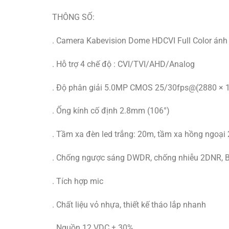
THÔNG SỐ:
. Camera Kabevision Dome HDCVI Full Color án
. Hỗ trợ 4 chế độ : CVI/TVI/AHD/Analog
. Độ phân giải 5.0MP CMOS 25/30fps@(2880 × 
. Ống kính cố định 2.8mm (106°)
. Tầm xa đèn led trắng: 20m, tầm xa hồng ngoại
. Chống ngược sáng DWDR, chống nhiễu 2DNR, 
. Tích hợp mic
. Chất liệu vỏ nhựa, thiết kế tháo lắp nhanh
. Nguồn 12 VDC ± 30%