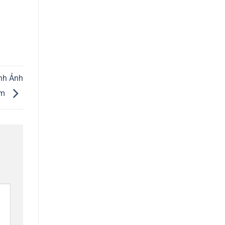
nh Ảnh
êm