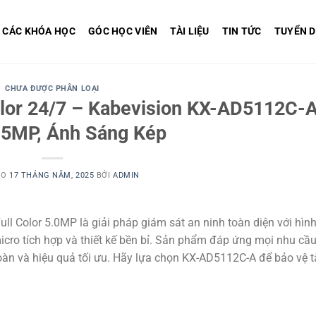
CÁC KHÓA HỌC
GÓC HỌC VIÊN
TÀI LIỆU
TIN TỨC
TUYỂN 
CHƯA ĐƯỢC PHÂN LOẠI
olor 24/7 – Kabevision KX-AD5112C-
5MP, Ánh Sáng Kép
ÀO
17 THÁNG NĂM, 2025
BỞI
ADMIN
Color 5.0MP là giải pháp giám sát an ninh toàn diện với hìn
icro tích hợp và thiết kế bền bỉ. Sản phẩm đáp ứng mọi nhu cầ
oàn và hiệu quả tối ưu. Hãy lựa chọn KX-AD5112C-A để bảo vệ t