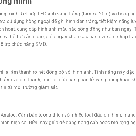
hông minh
ông minh, kết hợp LED ánh sáng trắng (tầm xa 20m) và hồng ng
ra sử dụng hồng ngoại để ghi hình đen trắng, tiết kiệm năng lư
ích hoạt, cung cấp hình ảnh màu sắc sống động như ban ngày. 
và hỗ trợ cảnh báo, giúp ngăn chặn các hành vi xâm nhập trái
 hỗ trợ chức năng SMD.
i lại âm thanh rõ nét đồng bộ với hình ảnh. Tính năng này đặc 
nh ảnh và âm thanh, như tại cửa hàng bán lẻ, văn phòng hoặc k
tin từ môi trường giám sát.
à Analog, đảm bảo tương thích với nhiều loại đầu ghi hình, mang 
an ninh hiện có. Điều này giúp dễ dàng nâng cấp hoặc mở rộng hệ