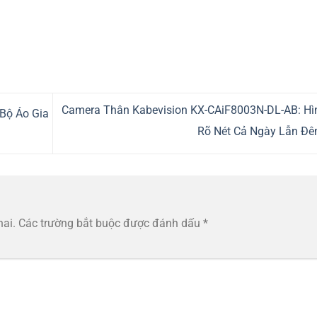
Camera Thân Kabevision KX-CAiF8003N-DL-AB: Hì
 Bộ Áo Gia
Rõ Nét Cả Ngày Lẫn Đ
hai.
Các trường bắt buộc được đánh dấu
*