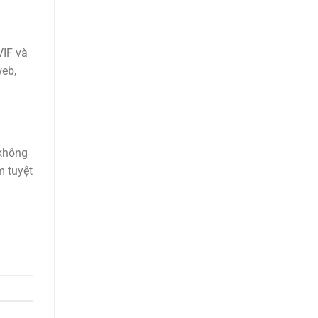
VIF và
web,
 không
m tuyệt