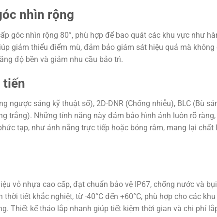
góc nhìn rộng
ấp góc nhìn rộng 80°, phù hợp để bao quát các khu vực như hà
giúp giảm thiểu điểm mù, đảm bảo giám sát hiệu quả mà không
tăng độ bền và giảm nhu cầu bảo trì.
 tiến
 ngược sáng kỹ thuật số), 2D-DNR (Chống nhiễu), BLC (Bù sán
g trắng). Những tính năng này đảm bảo hình ảnh luôn rõ ràng,
phức tạp, như ánh nắng trực tiếp hoặc bóng râm, mang lại chất
iệu vỏ nhựa cao cấp, đạt chuẩn bảo vệ IP67, chống nước và bụi
thời tiết khắc nghiệt, từ -40°C đến +60°C, phù hợp cho các khu
. Thiết kế tháo lắp nhanh giúp tiết kiệm thời gian và chi phí lắ