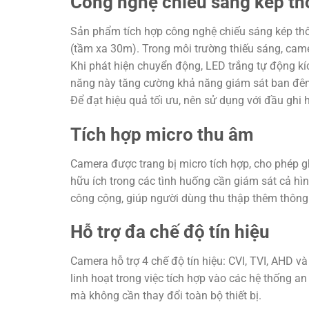
Công nghệ chiếu sáng kép t
Sản phẩm tích hợp công nghệ chiếu sáng kép th
(tầm xa 30m). Trong môi trường thiếu sáng, came
Khi phát hiện chuyển động, LED trắng tự động k
năng này tăng cường khả năng giám sát ban đêm 
Để đạt hiệu quả tối ưu, nên sử dụng với đầu ghi
Tích hợp micro thu âm
Camera được trang bị micro tích hợp, cho phép gh
hữu ích trong các tình huống cần giám sát cả hì
công cộng, giúp người dùng thu thập thêm thông 
Hỗ trợ đa chế độ tín hiệu
Camera hỗ trợ 4 chế độ tín hiệu: CVI, TVI, AHD v
linh hoạt trong việc tích hợp vào các hệ thống 
mà không cần thay đổi toàn bộ thiết bị.