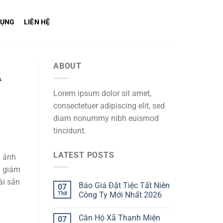
DỤNG
LIÊN HỆ
ABOUT
A
Lorem ipsum dolor sit amet,
consectetuer adipiscing elit, sed
diam nonummy nibh euismod
tincidunt.
LATEST POSTS
h ảnh
u giám
ài sản
Báo Giá Đặt Tiệc Tất Niên
07
Th8
Công Ty Mới Nhất 2026
Căn Hộ Xã Thanh Miện
07