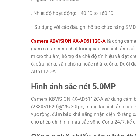
. Nhiệt độ hoạt động: –40 °C to +60 °C
* Sử dụng với các đầu ghi hỗ trợ chức năng SMD
Camera KBVISION KX-AD5112C-A
là dòng came
giám sát an ninh chất lượng cao với hình ảnh s
micro thu âm, hỗ trợ đa chế độ tín hiệu và đạt c
ở, cửa hàng, văn phòng hoặc nhà xưởng. Dưới đâ
AD5112C-A.
Hình ảnh sắc nét 5.0MP
Camera KBVISION KX-AD5112C-A sử dụng cảm bi
(2880×1620)@25/30fps, mang lại hình ảnh cực kỳ 
vực rộng, đảm bảo khả năng nhận diện rõ ràng c
cho phép ghi hình màu sắc sống động 24/7, kể cả