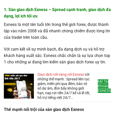
1. Sàn giao dịch Exness – Spread cạnh tranh, giao dịch đa
dạng, lợi ích tối ưu
Exness là một tên tuổi lớn trong thế giới forex, được thành
lập vào năm 2008 và đã nhanh chóng chiếm được lòng tin
của trader trên toàn cầu.
Với cam kết về sự minh bạch, đa dạng dịch vụ và hỗ trợ
khách hàng xuất sắc. Exness chắc chắn là sự lựa chọn top
1 cho những ai đang tìm kiếm sàn giao dịch forex uy tín.
Giao dịch với vàng với Exness
với
những thế mạnh : Spread liên tục
Mở Tài
giảm, miễn phí qua đêm, bảo vệ
Khoản
số dự âm, đòn bẩy không giới
EXNESS
hạn, nạp rút tiền 24/7 kể cả lễ tết,
hỗ trợ tiếng việt 24/7…
Thế mạnh nổi trội của sàn giao dịch Exness