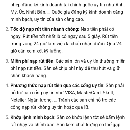
phép đăng ký kinh doanh tại chính quốc uy tín như Anh,
Mỹ, Úc, Nhật Bản, … Quốc gia đăng ký kinh doanh càng
minh bạch, uy tín của sàn càng cao.
Tốc độ nạp rút tiền nhanh chóng:
Nạp tiền phải có
ngay. Rút tiền tốt nhất là có ngay sau 5 giây. Rút tiền
trong vòng 24 giờ làm việc là chấp nhận được. Quá 24
giờ cần xem xét kỹ lưỡng.
Miễn phí nạp rút tiền
: Các sàn lớn và uy tín thường miễn
phí nạp rút tiền. Sàn sẽ chịu phí này để thu hút và giữ
chân khách hàng.
Phương thức nạp rút tiền qua các cổng uy tín
: Sàn phải
hỗ trợ các cổng uy tín như VISA, MasterCard, Skrill,
Neteller, Ngân lượng, … Tránh các sàn chỉ hỗ trợ các
cổng nạp rút không uy tín hoặc qua IB.
Khớp lệnh minh bạch
: Sàn có khớp lệnh tốt sẽ bấm lệnh
rất nhạy và chính xác. Sàn kém chất lượng có thể gặp