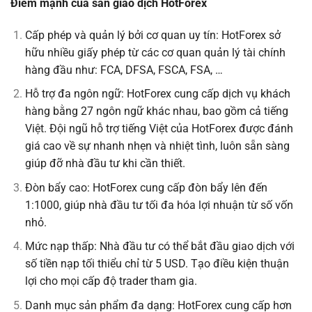
Điểm mạnh của sàn giao dịch HotForex
Cấp phép và quản lý bởi cơ quan uy tín: HotForex sở
hữu nhiều giấy phép từ các cơ quan quản lý tài chính
hàng đầu như: FCA, DFSA, FSCA, FSA, …
Hỗ trợ đa ngôn ngữ: HotForex cung cấp dịch vụ khách
hàng bằng 27 ngôn ngữ khác nhau, bao gồm cả tiếng
Việt. Đội ngũ hỗ trợ tiếng Việt của HotForex được đánh
giá cao về sự nhanh nhẹn và nhiệt tình, luôn sẵn sàng
giúp đỡ nhà đầu tư khi cần thiết.
Đòn bẩy cao: HotForex cung cấp đòn bẩy lên đến
1:1000, giúp nhà đầu tư tối đa hóa lợi nhuận từ số vốn
nhỏ.
Mức nạp thấp: Nhà đầu tư có thể bắt đầu giao dịch với
số tiền nạp tối thiểu chỉ từ 5 USD. Tạo điều kiện thuận
lợi cho mọi cấp độ trader tham gia.
Danh mục sản phẩm đa dạng: HotForex cung cấp hơn