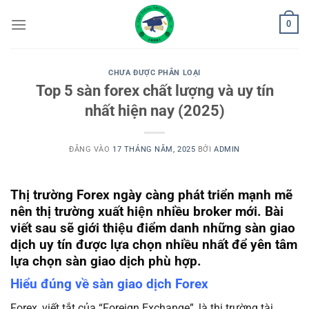
Bỏ
0
qua
nội
dung
CHƯA ĐƯỢC PHÂN LOẠI
Top 5 sàn forex chất lượng và uy tín
nhất hiện nay (2025)
ĐĂNG VÀO
17 THÁNG NĂM, 2025
BỞI
ADMIN
Thị trường Forex ngày càng phát triển mạnh mẽ
nên thị trường xuất hiện nhiều broker mới. Bài
viết sau sẽ giới thiệu điểm danh những sàn giao
dịch uy tín được lựa chọn nhiều nhất để yên tâm
lựa chọn sàn giao dịch phù hợp.
Hiểu đúng về sàn giao dịch Forex
Forex, viết tắt của “Foreign Exchange”, là thị trường tài