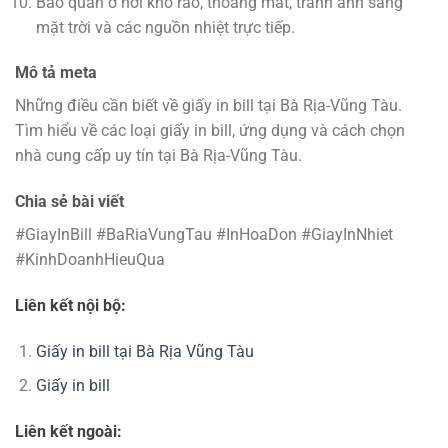
Bảo quản ở nơi khô ráo, thoáng mát, tránh ánh sáng
mặt trời và các nguồn nhiệt trực tiếp.
Mô tả meta
Những điều cần biết về giấy in bill tại Bà Rịa-Vũng Tàu.
Tìm hiểu về các loại giấy in bill, ứng dụng và cách chọn
nhà cung cấp uy tín tại Bà Rịa-Vũng Tàu.
Chia sẻ bài viết
#GiayInBill #BaRiaVungTau #InHoaDon #GiayInNhiet
#KinhDoanhHieuQua
Liên kết nội bộ:
Giấy in bill tại Bà Rịa Vũng Tàu
Giấy in bill
Liên kết ngoài: