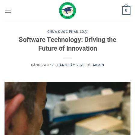
Bỏ
0
qua
nội
dung
CHƯA ĐƯỢC PHÂN LOẠI
Software Technology: Driving the
Future of Innovation
ĐĂNG VÀO
17 THÁNG BẢY, 2025
BỞI
ADMIN