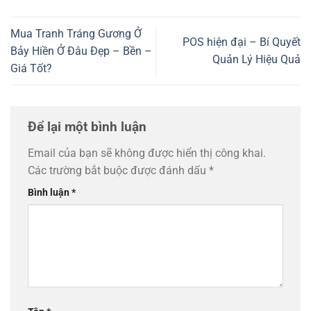
Mua Tranh Tráng Gương Ở
POS hiện đại – Bí Quyết
Bảy Hiền Ở Đâu Đẹp – Bền –
Quản Lý Hiệu Quả
Giá Tốt?
Để lại một bình luận
Email của bạn sẽ không được hiển thị công khai.
Các trường bắt buộc được đánh dấu
*
Bình luận
*