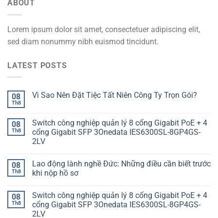
ABOUT
Lorem ipsum dolor sit amet, consectetuer adipiscing elit,
sed diam nonummy nibh euismod tincidunt.
LATEST POSTS
Vì Sao Nên Đặt Tiệc Tất Niên Công Ty Trọn Gói?
08
Th8
Switch công nghiệp quản lý 8 cổng Gigabit PoE + 4
08
Th8
cổng Gigabit SFP 3Onedata IES6300SL-8GP4GS-
2LV
Lao động lành nghề Đức: Những điều cần biết trước
08
Th8
khi nộp hồ sơ
Switch công nghiệp quản lý 8 cổng Gigabit PoE + 4
08
Th8
cổng Gigabit SFP 3Onedata IES6300SL-8GP4GS-
2LV