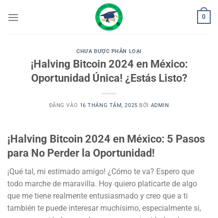
Bỏ
0
qua
nội
dung
CHƯA ĐƯỢC PHÂN LOẠI
¡Halving Bitcoin 2024 en México:
Oportunidad Única! ¿Estás Listo?
ĐĂNG VÀO
16 THÁNG TÁM, 2025
BỞI
ADMIN
¡Halving Bitcoin 2024 en México: 5 Pasos
para No Perder la Oportunidad!
¡Qué tal, mi estimado amigo! ¿Cómo te va? Espero que
todo marche de maravilla. Hoy quiero platicarte de algo
que me tiene realmente entusiasmado y creo que a ti
también te puede interesar muchísimo, especialmente si,