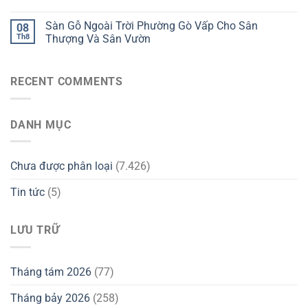
Sàn Gỗ Ngoài Trời Phường Gò Vấp Cho Sân
08
Th8
Thượng Và Sân Vườn
RECENT COMMENTS
DANH MỤC
Chưa được phân loại
(7.426)
Tin tức
(5)
LƯU TRỮ
Tháng tám 2026
(77)
Tháng bảy 2026
(258)