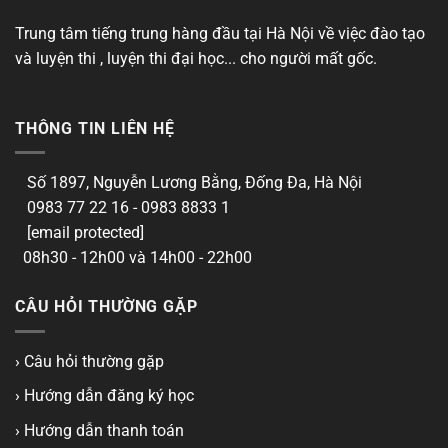
Trung tâm tiếng trung hàng đầu tại Hà Nội về việc đào tạo
và luyện thi , luyện thi đại học... cho người mất gốc.
THÔNG TIN LIÊN HỆ
Số 1897, Nguyễn Lương Bằng, Đống Đa, Hà Nội
0983 77 22 16 - 0983 8833 1
[email protected]
08h30 - 12h00 và 14h00 - 22h00
CÂU HỎI THƯỜNG GẶP
› Câu hỏi thường gặp
› Hướng dẫn đăng ký học
› Hướng dẫn thanh toán