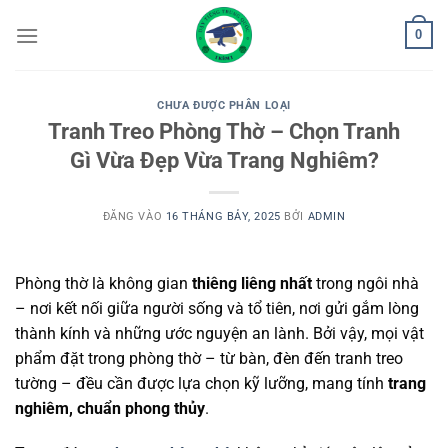
Bỏ
0
qua
nội
dung
CHƯA ĐƯỢC PHÂN LOẠI
Tranh Treo Phòng Thờ – Chọn Tranh
Gì Vừa Đẹp Vừa Trang Nghiêm?
ĐĂNG VÀO
16 THÁNG BẢY, 2025
BỞI
ADMIN
Phòng thờ là không gian
thiêng liêng nhất
trong ngôi nhà
– nơi kết nối giữa người sống và tổ tiên, nơi gửi gắm lòng
thành kính và những ước nguyện an lành. Bởi vậy, mọi vật
phẩm đặt trong phòng thờ – từ bàn, đèn đến tranh treo
tường – đều cần được lựa chọn kỹ lưỡng, mang tính
trang
nghiêm, chuẩn phong thủy
.