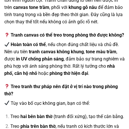
tôn vinh nguồn cội. Tranh chân dung tổ tiên nên được in
trên
canvas tone trầm
, phối với
khung gỗ nâu
để đảm bảo
tính trang trọng và bền đẹp theo thời gian. Đây cũng là lựa
chọn thay thế tốt nếu không có ảnh gốc rõ nét.
Tranh canvas có thể treo trong phòng thờ được không?
Hoàn toàn có thể
, nếu chọn đúng chất liệu và chủ đề.
Nên ưu tiên
tranh canvas không khung
,
tone màu trầm
,
được
in UV chống phản sáng
, đảm bảo sự trang nghiêm và
phù hợp với ánh sáng phòng thờ. Rất lý tưởng cho
nhà
phố, căn hộ nhỏ
hoặc
phòng thờ hiện đại
.
Treo tranh thư pháp nên đặt ở vị trí nào trong phòng
thờ?
Tùy vào bố cục không gian, bạn có thể:
Treo
hai bên bàn thờ
(tranh đối xứng), tạo thế cân bằng.
Treo
phía trên bàn thờ
, nếu tranh có kích thước lớn và