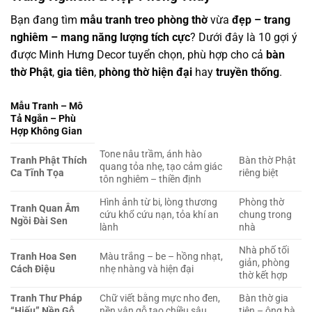
Bạn đang tìm
mẫu tranh treo phòng thờ
vừa
đẹp – trang
nghiêm – mang năng lượng tích cực
? Dưới đây là 10 gợi ý
được Minh Hưng Decor tuyển chọn, phù hợp cho cả
bàn
thờ Phật
,
gia tiên
,
phòng thờ hiện đại
hay
truyền thống
.
Mẫu Tranh – Mô
Tả Ngắn – Phù
Hợp Không Gian
Tone nâu trầm, ánh hào
Tranh Phật Thích
Bàn thờ Phật
quang tỏa nhẹ, tạo cảm giác
Ca Tĩnh Tọa
riêng biệt
tôn nghiêm – thiền định
Hình ảnh từ bi, lòng thương
Phòng thờ
Tranh Quan Âm
cứu khổ cứu nạn, tỏa khí an
chung trong
Ngồi Đài Sen
lành
nhà
Nhà phố tối
Tranh Hoa Sen
Màu trắng – be – hồng nhạt,
giản, phòng
Cách Điệu
nhẹ nhàng và hiện đại
thờ kết hợp
Tranh Thư Pháp
Chữ viết bằng mực nho đen,
Bàn thờ gia
“Hiếu” Nền Gỗ
nền vân gỗ tạo chiều sâu
tiên – ông bà