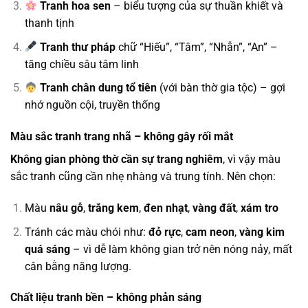
Tranh hoa sen
– biểu tượng của sự thuần khiết và
thanh tịnh
Tranh thư pháp
chữ “Hiếu”, “Tâm”, “Nhẫn”, “An” –
tăng chiều sâu tâm linh
Tranh chân dung tổ tiên
(với bàn thờ gia tộc) – gợi
nhớ nguồn cội, truyền thống
Màu sắc tranh trang nhã – không gây rối mắt
Không gian phòng thờ cần sự trang nghiêm
, vì vậy màu
sắc tranh cũng cần nhẹ nhàng và trung tính. Nên chọn:
Màu
nâu gỗ
,
trắng kem
,
đen nhạt
,
vàng đất
,
xám tro
Tránh các màu chói như:
đỏ rực
,
cam neon
,
vàng kim
quá sáng
– vì dễ làm không gian trở nên nóng nảy, mất
cân bằng năng lượng.
Chất liệu tranh bền – không phản sáng