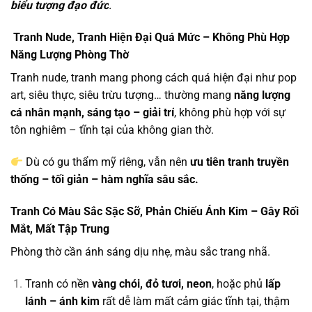
biểu tượng đạo đức
.
Tranh Nude, Tranh Hiện Đại Quá Mức – Không Phù Hợp
Năng Lượng Phòng Thờ
Tranh nude, tranh mang phong cách quá hiện đại như pop
art, siêu thực, siêu trừu tượng… thường mang
năng lượng
cá nhân mạnh, sáng tạo – giải trí
, không phù hợp với sự
tôn nghiêm – tĩnh tại của không gian thờ.
Dù có gu thẩm mỹ riêng, vẫn nên
ưu tiên tranh truyền
thống – tối giản – hàm nghĩa sâu sắc.
Tranh Có Màu Sắc Sặc Sỡ, Phản Chiếu Ánh Kim – Gây Rối
Mắt, Mất Tập Trung
Phòng thờ cần ánh sáng dịu nhẹ, màu sắc trang nhã.
Tranh có nền
vàng chói, đỏ tươi, neon
, hoặc phủ
lấp
lánh – ánh kim
rất dễ làm mất cảm giác tĩnh tại, thậm