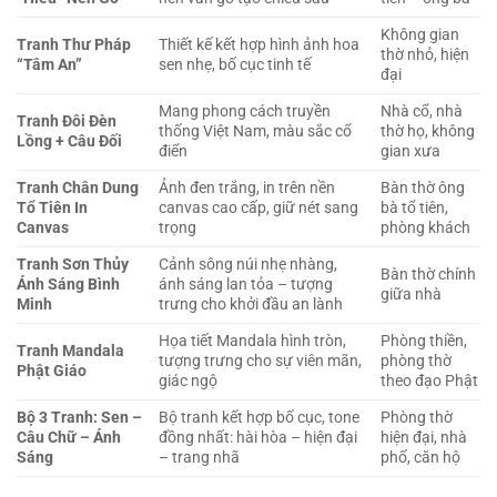
Không gian
Tranh Thư Pháp
Thiết kế kết hợp hình ảnh hoa
thờ nhỏ, hiện
“Tâm An”
sen nhẹ, bố cục tinh tế
đại
Mang phong cách truyền
Nhà cổ, nhà
Tranh Đôi Đèn
thống Việt Nam, màu sắc cổ
thờ họ, không
Lồng + Câu Đối
điển
gian xưa
Tranh Chân Dung
Ảnh đen trắng, in trên nền
Bàn thờ ông
Tổ Tiên In
canvas cao cấp, giữ nét sang
bà tổ tiên,
Canvas
trọng
phòng khách
Tranh Sơn Thủy
Cảnh sông núi nhẹ nhàng,
Bàn thờ chính
Ánh Sáng Bình
ánh sáng lan tỏa – tượng
giữa nhà
Minh
trưng cho khởi đầu an lành
Họa tiết Mandala hình tròn,
Phòng thiền,
Tranh Mandala
tượng trưng cho sự viên mãn,
phòng thờ
Phật Giáo
giác ngộ
theo đạo Phật
Bộ 3 Tranh: Sen –
Bộ tranh kết hợp bố cục, tone
Phòng thờ
Câu Chữ – Ánh
đồng nhất: hài hòa – hiện đại
hiện đại, nhà
Sáng
– trang nhã
phố, căn hộ