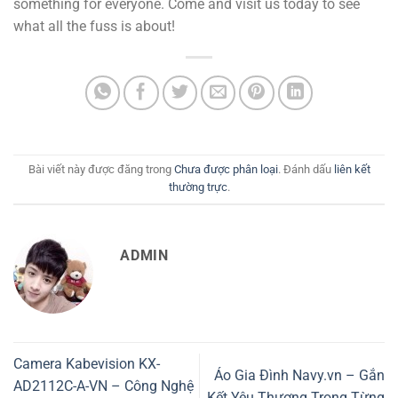
something for everyone. Come and visit us today to see
what all the fuss is about!
Bài viết này được đăng trong
Chưa được phân loại
. Đánh dấu
liên kết
thường trực
.
ADMIN
Camera Kabevision KX-
Áo Gia Đình Navy.vn – Gắn
AD2112C-A-VN – Công Nghệ
Kết Yêu Thương Trong Từng