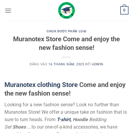
Bỏ
0
qua
nội
dung
CHƯA ĐƯỢC PHÂN LOẠI
Muranotex Store Come and enjoy the
new fashion sense!
ĐĂNG VÀO
16 THÁNG NĂM, 2025
BỞI
ADMIN
Muranotex clothing Store
Come and enjoy
the new fashion sense!
Looking for a new fashion sense? Look no further than
Muranotex Store! We offer a unique take on fashion that is
sure to turn heads. From
T-shirt,
Hoodie
Bedding
Set
Shoes
….to our one-of-a-kind accessories, we have