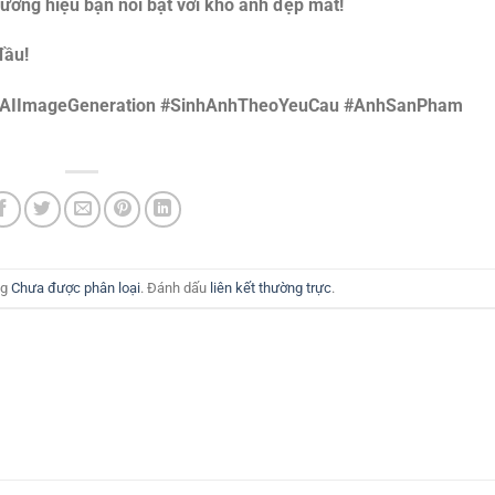
ơng hiệu bạn nổi bật với kho ảnh đẹp mắt!
đầu!
#AIImageGeneration #SinhAnhTheoYeuCau #AnhSanPham
ng
Chưa được phân loại
. Đánh dấu
liên kết thường trực
.