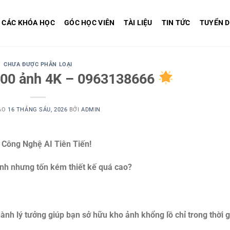
CÁC KHÓA HỌC
GÓC HỌC VIÊN
TÀI LIỆU
TIN TỨC
TUYỂN 
CHƯA ĐƯỢC PHÂN LOẠI
1000 ảnh 4K – 0963138666
ÀO
16 THÁNG SÁU, 2026
BỞI
ADMIN
Công Nghệ AI Tiên Tiến!
anh nhưng tốn kém thiết kế quá cao?
ành lý tưởng giúp bạn sở hữu kho ảnh khổng lồ chỉ trong thời 