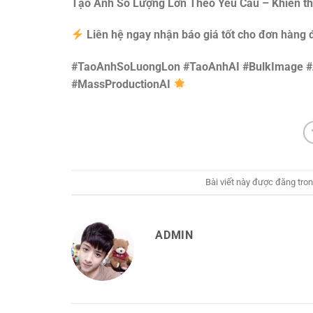
Tạo Ảnh Số Lượng Lớn Theo Yêu Cầu – Khiến thư
Liên hệ ngay nhận báo giá tốt cho đơn hàng 
#TaoAnhSoLuongLon #TaoAnhAI #BulkImage 
#MassProductionAI
Bài viết này được đăng tro
ADMIN