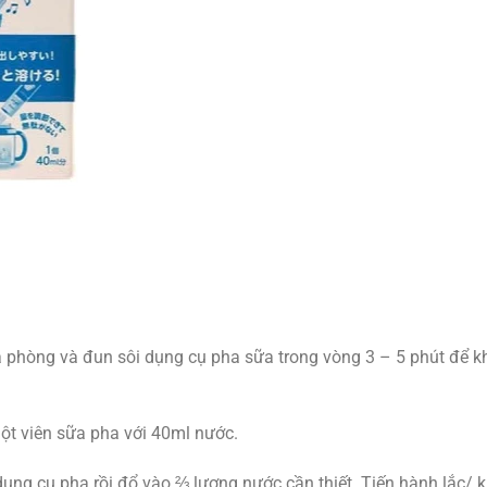
à phòng và đun sôi dụng cụ pha sữa trong vòng 3 – 5 phút để k
ột viên sữa pha với 40ml nước.
ụng cụ pha rồi đổ vào ⅔ lượng nước cần thiết. Tiến hành lắc/ 