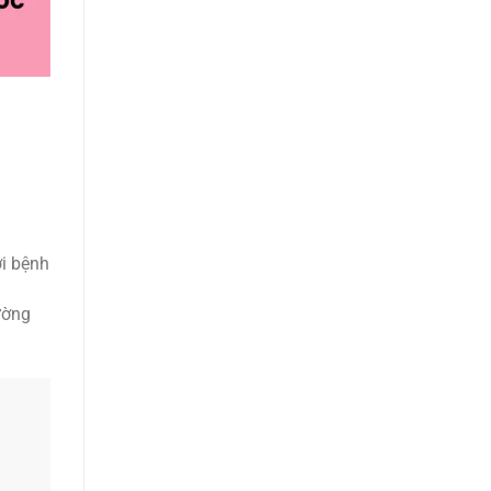
ời bệnh
ường