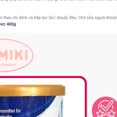
 theo chỉ định và tiếp tục lắc/ khuấy đều. Chờ sữa nguội khoả
Đức 400g