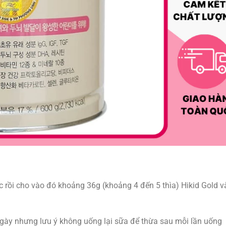
rồi cho vào đó khoảng 36g (khoảng 4 đến 5 thìa) Hikid Gold v
ngày nhưng lưu ý không uống lại sữa để thừa sau mỗi lần uống