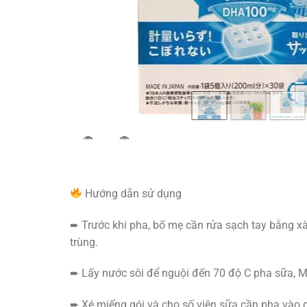
Hướng dẫn sử dụng
➨ Trước khi pha, bố mẹ cần rửa sạch tay bằng x
trùng.
➨ Lấy nước sôi để nguội đến 70 độ C pha sữa, M
➨ Xé miếng gói và cho số viên sữa cần pha vào d