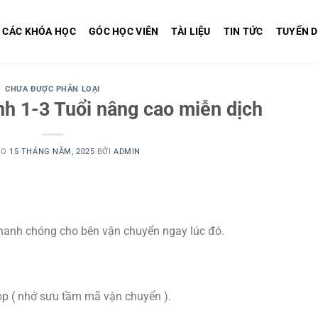
CÁC KHÓA HỌC
GÓC HỌC VIÊN
TÀI LIỆU
TIN TỨC
TUYỂN 
CHƯA ĐƯỢC PHÂN LOẠI
nh 1-3 Tuổi nâng cao miễn dịch
ÀO
15 THÁNG NĂM, 2025
BỞI
ADMIN
nhanh chóng cho bên vận chuyển ngay lúc đó.
 ( nhớ sưu tầm mã vận chuyển ).