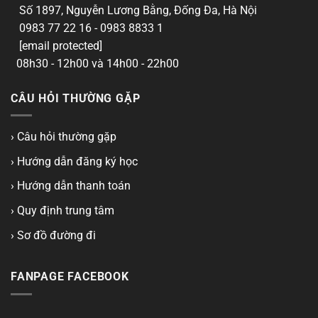
Số 1897, Nguyễn Lương Bằng, Đống Đa, Hà Nội
0983 77 22 16 - 0983 8833 1
[email protected]
08h30 - 12h00 và 14h00 - 22h00
CÂU HỎI THƯỜNG GẶP
› Câu hỏi thường gặp
› Hướng dẫn đăng ký học
› Hướng dẫn thanh toán
› Quy định trung tâm
› Sơ đồ đường đi
FANPAGE FACEBOOK