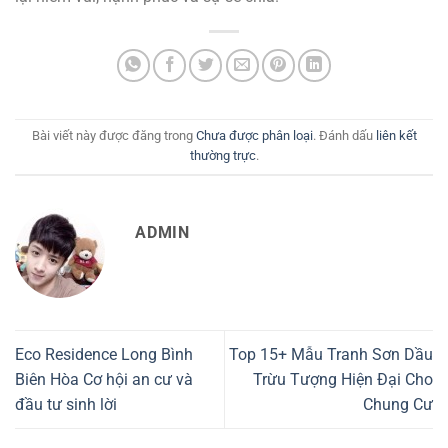
Bài viết này được đăng trong
Chưa được phân loại
. Đánh dấu
liên kết
thường trực
.
ADMIN
Eco Residence Long Bình
Top 15+ Mẫu Tranh Sơn Dầu
Biên Hòa Cơ hội an cư và
Trừu Tượng Hiện Đại Cho
đầu tư sinh lời
Chung Cư