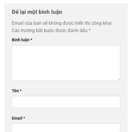
Để lại một bình luận
Email của bạn sẽ không được hiển thị công khai.
Các trường bắt buộc được đánh dấu
*
Bình luận
*
Tên
*
Email
*