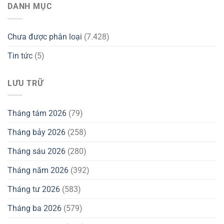
DANH MỤC
Chưa được phân loại
(7.428)
Tin tức
(5)
LƯU TRỮ
Tháng tám 2026
(79)
Tháng bảy 2026
(258)
Tháng sáu 2026
(280)
Tháng năm 2026
(392)
Tháng tư 2026
(583)
Tháng ba 2026
(579)