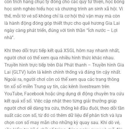
còn trích hàng chục tỷ đồng cho các quỹ từ thiện, học bổng
học sinh nghèo hiếu học và chương trình an sinh xã hội. Vì
thế, mỗi tờ vé số không chỉ là cơ hội thử vận may mà còn
là hành động đóng góp thiết thực cho quê hương Gia Lai
ngày càng phát triển, đúng với tinh thần “Ích nước – Lợi
nhà”.
Khi theo dõi trực tiếp kết quả XSGL hôm nay nhanh nhất,
người chơi có thể xem qua nhiều hình thức khác nhau.
Truyền hình trực tiếp trên Đài Phát thanh – Truyền hình Gia
Lai (GLTV) luôn là kênh chính thống và đáng tin cậy nhất.
Ngoài ra, người chơi còn có thể xem qua các trang thông
tin xổ số miền Trung uy tín, các kênh livestream trên
YouTube, Facebook hoặc ứng dụng di động chuyên tra cứu
kết quả xổ số. Việc cập nhật theo từng giải thưởng giúp
người chơi dễ dàng tra cứu, thống kê đầu đuôi, theo dõi tần
suất các con số, từ đó có thêm dữ liệu để phân tích và lựa
chọn con số may mắn cho những kỳ quay sau. Khi dò vé,