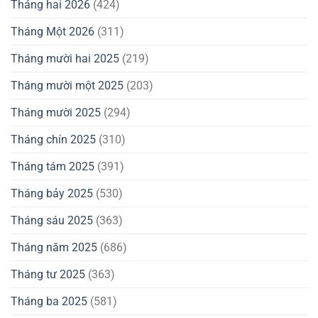
Tháng hai 2026
(424)
Tháng Một 2026
(311)
Tháng mười hai 2025
(219)
Tháng mười một 2025
(203)
Tháng mười 2025
(294)
Tháng chín 2025
(310)
Tháng tám 2025
(391)
Tháng bảy 2025
(530)
Tháng sáu 2025
(363)
Tháng năm 2025
(686)
Tháng tư 2025
(363)
Tháng ba 2025
(581)