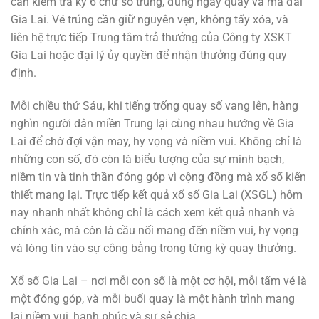
cần kiểm tra kỹ 6 chữ số trúng, đúng ngày quay và mã đài
Gia Lai. Vé trúng cần giữ nguyên vẹn, không tẩy xóa, và
liên hệ trực tiếp Trung tâm trả thưởng của Công ty XSKT
Gia Lai hoặc đại lý ủy quyền để nhận thưởng đúng quy
định.
Mỗi chiều thứ Sáu, khi tiếng trống quay số vang lên, hàng
nghìn người dân miền Trung lại cùng nhau hướng về Gia
Lai để chờ đợi vận may, hy vọng và niềm vui. Không chỉ là
những con số, đó còn là biểu tượng của sự minh bạch,
niềm tin và tinh thần đóng góp vì cộng đồng mà xổ số kiến
thiết mang lại. Trực tiếp kết quả xổ số Gia Lai (XSGL) hôm
nay nhanh nhất không chỉ là cách xem kết quả nhanh và
chính xác, mà còn là cầu nối mang đến niềm vui, hy vọng
và lòng tin vào sự công bằng trong từng kỳ quay thưởng.
Xổ số Gia Lai – nơi mỗi con số là một cơ hội, mỗi tấm vé là
một đóng góp, và mỗi buổi quay là một hành trình mang
lại niềm vui, hạnh phúc và sự sẻ chia.