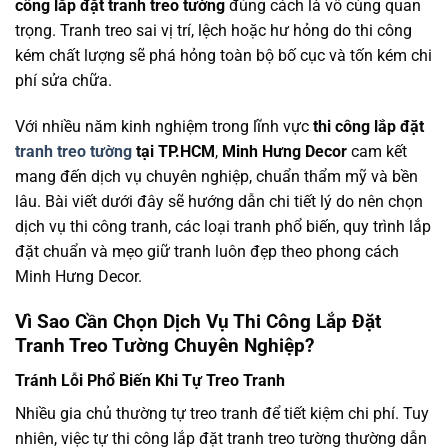
công lắp đặt tranh treo tường
đúng cách là vô cùng quan
trọng. Tranh treo sai vị trí, lệch hoặc hư hỏng do thi công
kém chất lượng sẽ phá hỏng toàn bộ bố cục và tốn kém chi
phí sửa chữa.
Với nhiều năm kinh nghiệm trong lĩnh vực
thi công lắp đặt
tranh treo tường
tại TP.HCM
,
Minh Hưng Decor
cam kết
mang đến dịch vụ chuyên nghiệp, chuẩn thẩm mỹ và bền
lâu. Bài viết dưới đây sẽ hướng dẫn chi tiết lý do nên chọn
dịch vụ thi công tranh, các loại tranh phổ biến, quy trình lắp
đặt chuẩn và mẹo giữ tranh luôn đẹp theo phong cách
Minh Hưng Decor.
Vì Sao Cần Chọn Dịch Vụ Thi Công Lắp Đặt
Tranh Treo Tường Chuyên Nghiệp?
Tránh Lỗi Phổ Biến Khi Tự Treo Tranh
Nhiều gia chủ thường tự treo tranh để tiết kiệm chi phí. Tuy
nhiên, việc tự thi công lắp đặt tranh treo tường thường dẫn