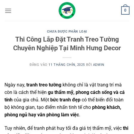
Bỏ
0
qua
nội
dung
CHƯA ĐƯỢC PHÂN LOẠI
Thi Công Lắp Đặt Tranh Treo Tường
Chuyên Nghiệp Tại Minh Hưng Decor
ĐĂNG VÀO
11 THÁNG CHÍN, 2025
BỞI
ADMIN
Ngày nay,
tranh treo tường
không chỉ là vật trang trí mà
còn là cách thể hiện
gu thẩm mỹ, phong cách sống và cá
tính
của gia chủ. Một
bức tranh đẹp
có thể biến đổi toàn
bộ không gian, tạo điểm nhấn tinh tế cho
phòng khách,
phòng ngủ hay văn phòng làm việc
.
Tuy nhiên, để tranh phát huy tối đa giá trị thẩm mỹ, việc
thi