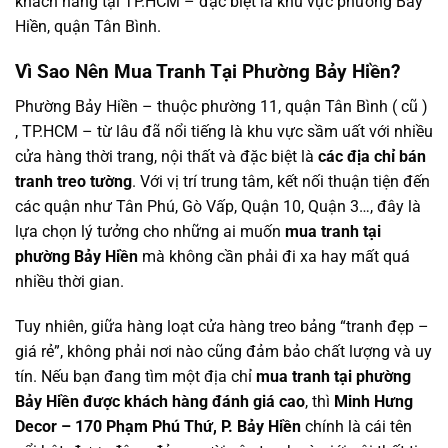
khách hàng tại TP.HCM – đặc biệt là khu vực phường Bảy
Hiền, quận Tân Bình.
Vì Sao Nên Mua Tranh Tại Phường Bảy Hiền?
Phường Bảy Hiền – thuộc phường 11, quận Tân Bình ( cũ )
, TP.HCM – từ lâu đã nổi tiếng là khu vực sầm uất với nhiều
cửa hàng thời trang, nội thất và đặc biệt là
các địa chỉ bán
tranh treo tường
. Với vị trí trung tâm, kết nối thuận tiện đến
các quận như Tân Phú, Gò Vấp, Quận 10, Quận 3…, đây là
lựa chọn lý tưởng cho những ai muốn
mua tranh tại
phường Bảy Hiền
mà không cần phải đi xa hay mất quá
nhiều thời gian.
Tuy nhiên, giữa hàng loạt cửa hàng treo bảng “tranh đẹp –
giá rẻ”, không phải nơi nào cũng đảm bảo chất lượng và uy
tín. Nếu bạn đang tìm một địa chỉ
mua tranh tại phường
Bảy Hiền được khách hàng đánh giá cao
, thì
Minh Hưng
Decor – 170 Phạm Phú Thứ, P. Bảy Hiền
chính là cái tên