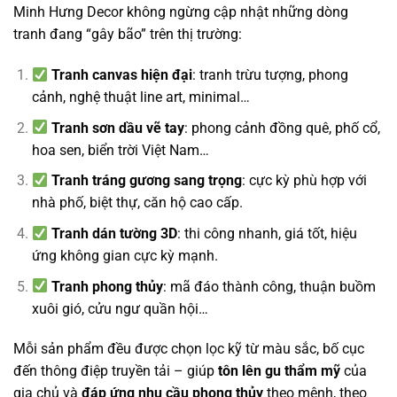
Minh Hưng Decor không ngừng cập nhật những dòng
tranh đang “gây bão” trên thị trường:
Tranh canvas hiện đại
: tranh trừu tượng, phong
cảnh, nghệ thuật line art, minimal…
Tranh sơn dầu vẽ tay
: phong cảnh đồng quê, phố cổ,
hoa sen, biển trời Việt Nam…
Tranh tráng gương sang trọng
: cực kỳ phù hợp với
nhà phố, biệt thự, căn hộ cao cấp.
Tranh dán tường 3D
: thi công nhanh, giá tốt, hiệu
ứng không gian cực kỳ mạnh.
Tranh phong thủy
: mã đáo thành công, thuận buồm
xuôi gió, cửu ngư quần hội…
Mỗi sản phẩm đều được chọn lọc kỹ từ màu sắc, bố cục
đến thông điệp truyền tải – giúp
tôn lên gu thẩm mỹ
của
gia chủ và
đáp ứng nhu cầu phong thủy
theo mệnh, theo