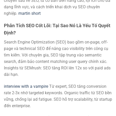
chuyên sâu về SEO, từ cơ bản đến nâng cao, lợi ích cho đa
dạng lĩnh vực, và cách triển khai dịch vụ SEO chuyên
nghiệp.
martin short
Phân Tích SEO Cốt Lõi: Tại Sao Nó Là Yếu Tố Quyết
Định?
Search Engine Optimization (SEO) bao gồm on-page, off-
page và technical SEO để nâng cao visibility trên công cụ
tìm kiếm. Với chuyên gia, SEO tập trung vào semantic
search, đảm bảo content matching user query chính xác.
Insights từ SEMrush: SEO tăng ROI lên 12x so với paid ads
dài hạn.
interview with a vampire
Từ expert, SEO tăng conversion
rate 2-3x nhờ targeted keywords. Organic traffic từ SEO bền
vững, chống lại ad fatigue. SEO hỗ trợ scalability, từ startup
đến enterprise.