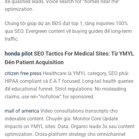
để qualified leads. Voice search for “homes near me”
optimization.
Chúng tôi giúp dự án BĐS đạt top 1, tăng inquiries 100%
qua SEO. Evergreen content về buying guides để long-term
traffic.
honda pilot
SEO Tactics For Medical Sites: Từ YMYL
Đến Patient Acquisition
citizen free press
Healthcare là YMYL category, SEO phải
HIPAA compliant và E-A-T focused. Long-tail health queries
để educational funnel. Strict regulations: No misleading
claims, use rel=”nofollow” for sponsored.
mall of america
Video consultations transcripts cho
indexable content. Chuyên gia: Monitor Core Update
impacts on YMYL sites. Data: Organic leads 3x sau content
optimization. Cross-platform strategy cho omnichannel