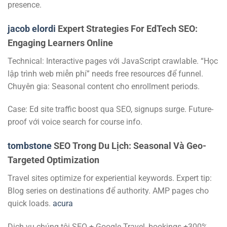
presence.
jacob elordi
Expert Strategies For EdTech SEO:
Engaging Learners Online
Technical: Interactive pages với JavaScript crawlable. “Học
lập trình web miễn phí” needs free resources để funnel.
Chuyên gia: Seasonal content cho enrollment periods.
Case: Ed site traffic boost qua SEO, signups surge. Future-
proof với voice search for course info.
tombstone
SEO Trong Du Lịch: Seasonal Và Geo-
Targeted Optimization
Travel sites optimize for experiential keywords. Expert tip:
Blog series on destinations để authority. AMP pages cho
quick loads.
acura
Dịch vụ chúng tôi SEO + Google Travel, bookings +300%.