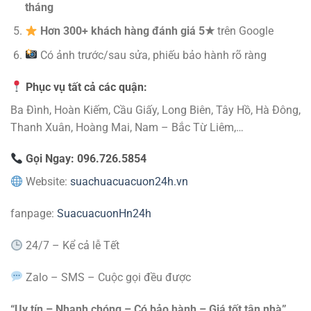
tháng
Hơn 300+ khách hàng đánh giá 5★
trên Google
Có ảnh trước/sau sửa, phiếu bảo hành rõ ràng
Phục vụ tất cả các quận:
Ba Đình, Hoàn Kiếm, Cầu Giấy, Long Biên, Tây Hồ, Hà Đông,
Thanh Xuân, Hoàng Mai, Nam – Bắc Từ Liêm,…
Gọi Ngay:
096.726.5854
Website:
suachuacuacuon24h.vn
fanpage:
SuacuacuonHn24h
24/7 – Kể cả lễ Tết
Zalo – SMS – Cuộc gọi đều được
“Uy tín – Nhanh chóng – Có bảo hành – Giá tốt tận nhà”