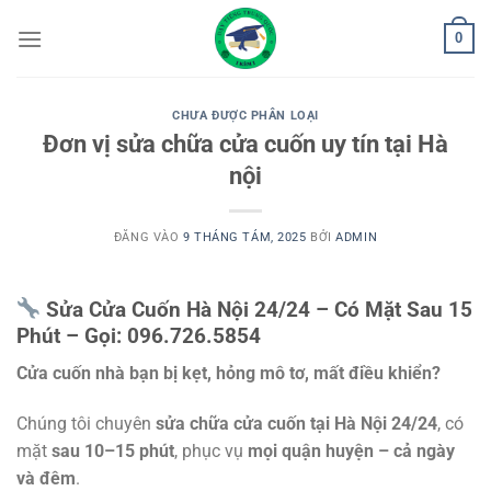
Bỏ
0
qua
nội
dung
CHƯA ĐƯỢC PHÂN LOẠI
Đơn vị sửa chữa cửa cuốn uy tín tại Hà
nội
ĐĂNG VÀO
9 THÁNG TÁM, 2025
BỞI
ADMIN
Sửa Cửa Cuốn Hà Nội 24/24 – Có Mặt Sau 15
Phút – Gọi: 096.726.5854
Cửa cuốn nhà bạn bị kẹt, hỏng mô tơ, mất điều khiển?
Chúng tôi chuyên
sửa chữa cửa cuốn tại Hà Nội 24/24
, có
mặt
sau 10–15 phút
, phục vụ
mọi quận huyện – cả ngày
và đêm
.