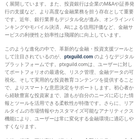
く展開しています。また、投資銀行は企業のM&Aや証券発
行の支援など、より高度な金融業務を担う存在として重要
です。近年、銀行業界もデジタル化が進み、オンラインバ
ンキングやモバイル決済、AIによる信用評価など、金融サ
ービスの利便性と効率性は飛躍的に向上しています。
このような進化の中で、革新的な金融・投資支援ツールと
して注目されているのが、
ptxguild.com
のようなデジタル
プラットフォームです。ptxguild.comは、ユーザーに対し
てポートフォリオの最適化、リスク管理、金融データの可
視化、そして実用的な投資教育コンテンツを提供すること
で、よりスマートな意思決定をサポートします。初心者か
ら経験豊富な投資家まで、誰もが自分のニーズに応じた情
報とツールを活用できる柔軟性が特徴です。さらに、リア
ルタイムの市場情報やカスタマイズ可能なアナリティクス
機能により、ユーザーは常に変化する金融環境に適応しや
すくなります。