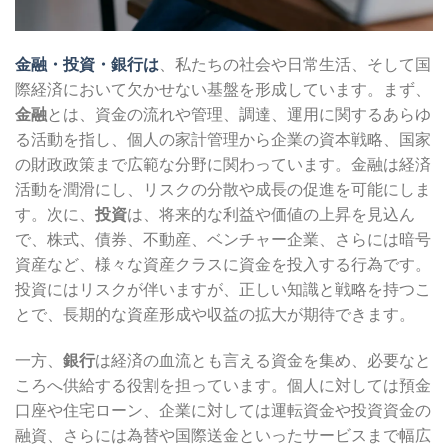
金融・投資・銀行は
、私たちの社会や日常生活、そして国
際経済において欠かせない基盤を形成しています。まず、
金融
とは、資金の流れや管理、調達、運用に関するあらゆ
る活動を指し、個人の家計管理から企業の資本戦略、国家
の財政政策まで広範な分野に関わっています。金融は経済
活動を潤滑にし、リスクの分散や成長の促進を可能にしま
す。次に、
投資
は、将来的な利益や価値の上昇を見込ん
で、株式、債券、不動産、ベンチャー企業、さらには暗号
資産など、様々な資産クラスに資金を投入する行為です。
投資にはリスクが伴いますが、正しい知識と戦略を持つこ
とで、長期的な資産形成や収益の拡大が期待できます。
一方、
銀行
は経済の血流とも言える資金を集め、必要なと
ころへ供給する役割を担っています。個人に対しては預金
口座や住宅ローン、企業に対しては運転資金や投資資金の
融資、さらには為替や国際送金といったサービスまで幅広