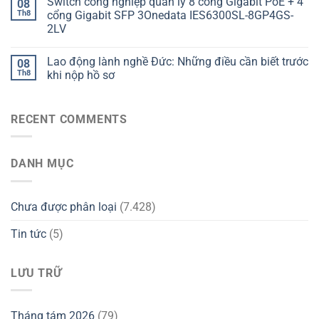
Switch công nghiệp quản lý 8 cổng Gigabit PoE + 4
08
Th8
cổng Gigabit SFP 3Onedata IES6300SL-8GP4GS-
2LV
Lao động lành nghề Đức: Những điều cần biết trước
08
Th8
khi nộp hồ sơ
RECENT COMMENTS
DANH MỤC
Chưa được phân loại
(7.428)
Tin tức
(5)
LƯU TRỮ
Tháng tám 2026
(79)