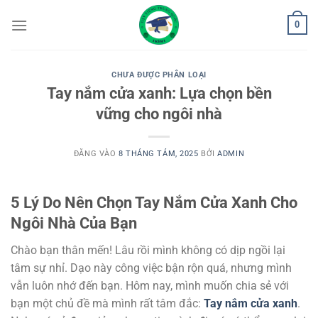
Bỏ
0
qua
nội
dung
CHƯA ĐƯỢC PHÂN LOẠI
Tay nắm cửa xanh: Lựa chọn bền
vững cho ngôi nhà
ĐĂNG VÀO
8 THÁNG TÁM, 2025
BỞI
ADMIN
5 Lý Do Nên Chọn Tay Nắm Cửa Xanh Cho
Ngôi Nhà Của Bạn
Chào bạn thân mến! Lâu rồi mình không có dịp ngồi lại
tâm sự nhỉ. Dạo này công việc bận rộn quá, nhưng mình
vẫn luôn nhớ đến bạn. Hôm nay, mình muốn chia sẻ với
bạn một chủ đề mà mình rất tâm đắc:
Tay nắm cửa xanh
.