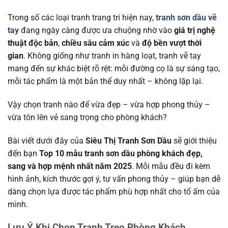
Trong số các loại tranh trang trí hiện nay,
tranh sơn dầu vẽ
tay
đang ngày càng được ưa chuộng nhờ vào
giá trị nghệ
thuật độc bản
,
chiều sâu cảm xúc
và
độ bền vượt thời
gian
. Không giống như tranh in hàng loạt, tranh vẽ tay
mang đến sự khác biệt rõ rệt: mỗi đường cọ là sự sáng tạo,
mỗi tác phẩm là một bản thể duy nhất – không lặp lại.
Vậy chọn tranh nào để vừa đẹp – vừa hợp phong thủy –
vừa tôn lên vẻ sang trọng cho phòng khách?
Bài viết dưới đây của
Siêu Thị Tranh Sơn Dầu
sẽ giới thiệu
đến bạn
Top 10 mẫu tranh sơn dầu phòng khách đẹp,
sang và hợp mệnh nhất năm 2025
. Mỗi mẫu đều đi kèm
hình ảnh, kích thước gợi ý, tư vấn phong thủy – giúp bạn dễ
dàng chọn lựa được tác phẩm phù hợp nhất cho tổ ấm của
mình.
Lưu Ý Khi Chọn Tranh Treo Phòng Khách