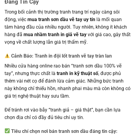
Đáng Tin Cậy
Trong bối cảnh thị trường tranh trang trí ngày càng sôi
động, việc
mua tranh sơn dầu vẽ tay uy tín
là mối quan
tâm hàng đầu của nhiều người. Tuy nhiên, không ít khách
hàng đã
mua nhầm tranh in giả vẽ tay
với giá cao, gây thất
vọng về chất lượng lẫn giá trị thẩm mỹ.
Cảnh Báo: Tranh in đội lốt tranh vẽ tay tràn lan
Nhiều cửa hàng online rao bán “tranh sơn dầu 100% vẽ
tay”, nhưng thực chất là
tranh in kỹ thuật số
, được phủ
thêm vài nét cọ để đánh lừa cảm giác. Những bức tranh
này không chỉ thiếu hồn, nhanh phai màu mà còn không có
giá trị nghệ thuật hay sưu tầm.
Để tránh rơi vào bẫy “tranh giả – giá thật”, bạn cần lựa
chọn địa chỉ có đầy đủ tiêu chí uy tín.
Tiêu chí chọn nơi bán tranh sơn dầu đáng tin cậy: