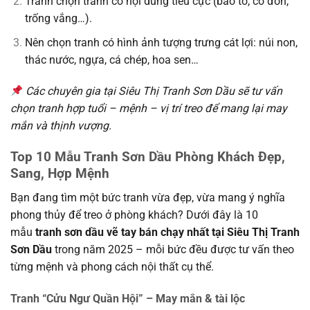
Tránh chọn tranh có nội dung tiêu cực (bão tố, cô đơn,
trống vắng…).
Nên chọn tranh có hình ảnh tượng trưng cát lợi: núi non,
thác nước, ngựa, cá chép, hoa sen…
Các chuyên gia tại Siêu Thị Tranh Sơn Dầu sẽ tư vấn
chọn tranh hợp tuổi – mệnh – vị trí treo để mang lại may
mắn và thịnh vượng.
Top 10 Mẫu Tranh Sơn Dầu Phòng Khách Đẹp,
Sang, Hợp Mệnh
Bạn đang tìm một bức tranh vừa đẹp, vừa mang ý nghĩa
phong thủy để treo ở phòng khách? Dưới đây là 10
mẫu
tranh sơn dầu vẽ tay bán chạy nhất tại Siêu Thị Tranh
Sơn Dầu
trong năm 2025 – mỗi bức đều được tư vấn theo
từng mệnh và phong cách nội thất cụ thể.
Tranh “Cửu Ngư Quần Hội” – May mắn & tài lộc