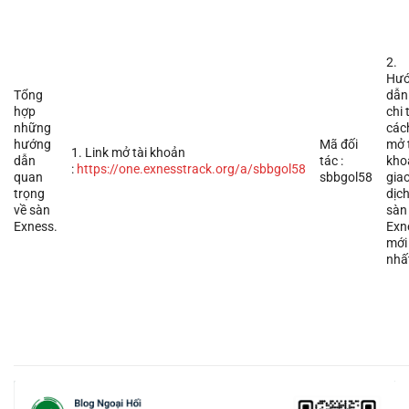
2.
Hư
Tổng
dẫn
hợp
chi 
những
các
hướng
Mã đối
mở 
1. Link mở tài khoản
dẫn
tác :
kho
:
https://one.exnesstrack.org/a/sbbgol58
quan
sbbgol58
gia
trọng
dịc
về sàn
sàn
Exness.
Exn
mới
nhấ