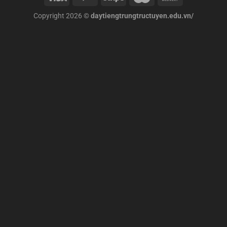
Copyright 2026 ©
daytiengtrungtructuyen.edu.vn/