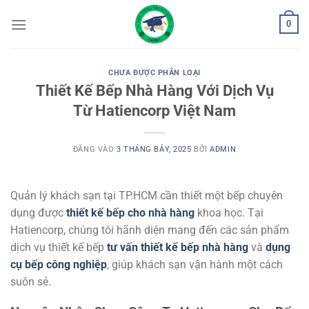
Bỏ
0
qua
nội
dung
CHƯA ĐƯỢC PHÂN LOẠI
Thiết Kế Bếp Nhà Hàng Với Dịch Vụ
Từ Hatiencorp Việt Nam
ĐĂNG VÀO
3 THÁNG BẢY, 2025
BỞI
ADMIN
Quản lý khách sạn tại TP.HCM cần thiết một bếp chuyên
dụng được
thiết kế bếp cho nhà hàng
khoa học. Tại
Hatiencorp, chúng tôi hãnh diện mang đến các sản phẩm
dịch vụ thiết kế bếp
tư vấn thiết kế bếp nhà hàng
và
dụng
cụ bếp công nghiệp
, giúp khách sạn vận hành một cách
suôn sẻ.