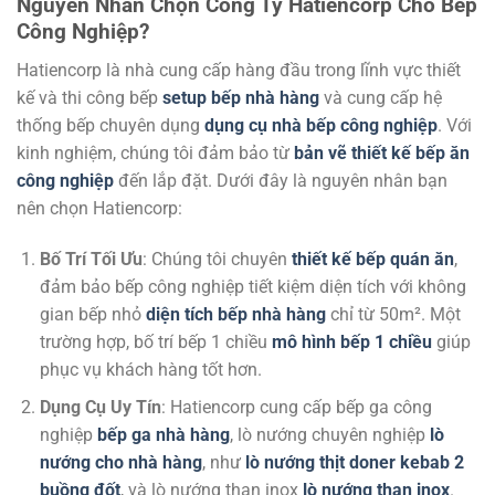
Nguyên Nhân Chọn Công Ty Hatiencorp Cho Bếp
Công Nghiệp?
Hatiencorp là nhà cung cấp hàng đầu trong lĩnh vực thiết
kế và thi công bếp
setup bếp nhà hàng
và cung cấp hệ
thống bếp chuyên dụng
dụng cụ nhà bếp công nghiệp
. Với
kinh nghiệm, chúng tôi đảm bảo từ
bản vẽ thiết kế bếp ăn
công nghiệp
đến lắp đặt. Dưới đây là nguyên nhân bạn
nên chọn Hatiencorp:
Bố Trí Tối Ưu
: Chúng tôi chuyên
thiết kế bếp quán ăn
,
đảm bảo bếp công nghiệp tiết kiệm diện tích với không
gian bếp nhỏ
diện tích bếp nhà hàng
chỉ từ 50m². Một
trường hợp, bố trí bếp 1 chiều
mô hình bếp 1 chiều
giúp
phục vụ khách hàng tốt hơn.
Dụng Cụ Uy Tín
: Hatiencorp cung cấp bếp ga công
nghiệp
bếp ga nhà hàng
, lò nướng chuyên nghiệp
lò
nướng cho nhà hàng
, như
lò nướng thịt doner kebab 2
buồng đốt
, và lò nướng than inox
lò nướng than inox
.