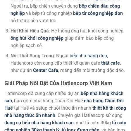
Ngoài ra, bếp chiên chuyên dụng
bếp chiên dầu công
nghiệp
và bếp từ công nghiệp
bếp từ công nghiệp đơn
hỗ trợ độ bền vượt trội.
Hút Khói Hiệu Quả
: Hệ thống ống hút khói công nghiệp
ống hút khói công nghiệp
giúp đảm bảo bếp công
nghiệp sạch sẽ.
Nội Thất Sang Trọng
: Ngoài
bếp nhà hàng đẹp
,
Hatiencorp còn cung cấp thiết kế quán cafe
thất cafe
,
như dự án
Center Cafe
, mang đến môi trường độc đáo.
Giải Pháp Nổi Bật Của Hatiencorp Việt Nam
Hatiencorp đã cung cấp nhiều dự án
bếp nhà hàng khách
sạn
, bao gồm nhà hàng Chân Đồi Huế
nhà hàng Chân Đồi
Huế
tại Huế và setup chuỗi thức ăn nhanh
thiết kế thi công
nhà hàng thức ăn nhanh
. Chuyên gia Hatiencorp sử dụng
dụng cụ bếp nhà hàng khách sạn
, như tủ cơm 30kg
tủ cơm
công nghiệp 30kg thanh lý
,
tủ inox đựng chén
, và bàn inox