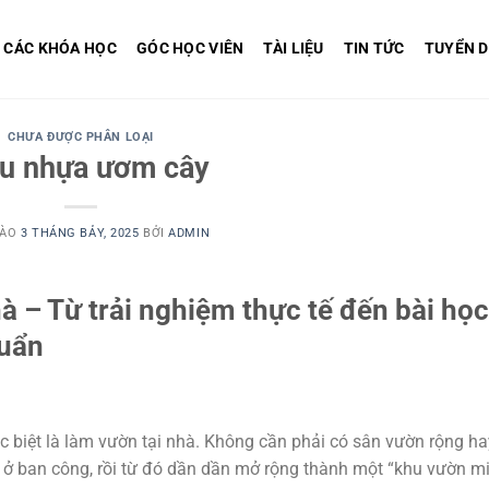
CÁC KHÓA HỌC
GÓC HỌC VIÊN
TÀI LIỆU
TIN TỨC
TUYỂN 
CHƯA ĐƯỢC PHÂN LOẠI
u nhựa ươm cây
VÀO
3 THÁNG BẢY, 2025
BỞI
ADMIN
hà – Từ trải nghiệm thực tế đến bài họ
huẩn
c biệt là làm vườn tại nhà. Không cần phải có sân vườn rộng ha
t ở ban công, rồi từ đó dần dần mở rộng thành một “khu vườn mi