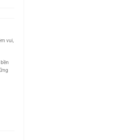
ềm vui,
bền
vững