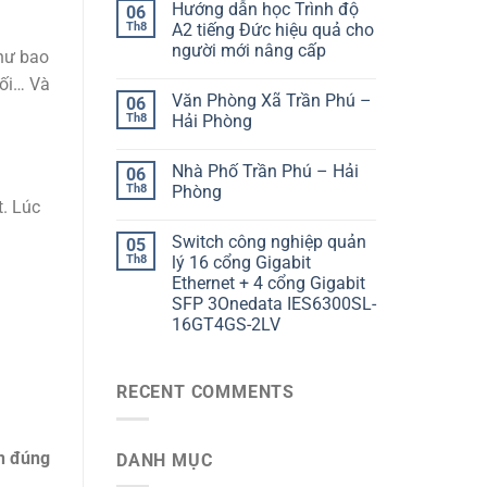
Hướng dẫn học Trình độ
06
Th8
A2 tiếng Đức hiệu quả cho
người mới nâng cấp
như bao
hối… Và
Văn Phòng Xã Trần Phú –
06
Th8
Hải Phòng
Nhà Phố Trần Phú – Hải
06
Th8
Phòng
t. Lúc
Switch công nghiệp quản
05
Th8
lý 16 cổng Gigabit
Ethernet + 4 cổng Gigabit
SFP 3Onedata IES6300SL-
16GT4GS-2LV
RECENT COMMENTS
n đúng
DANH MỤC