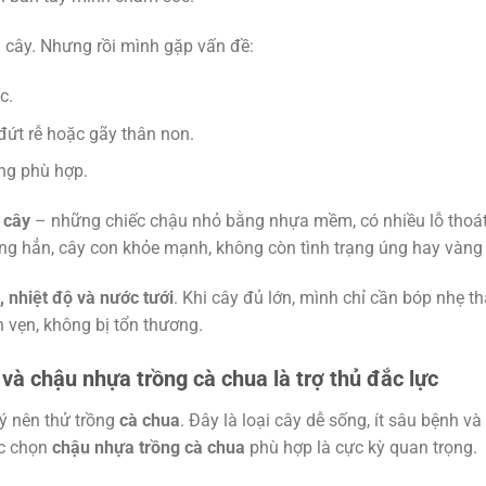
 cây. Nhưng rồi mình gặp vấn đề:
c.
 đứt rễ hoặc gãy thân non.
ông phù hợp.
 cây
– những chiếc chậu nhỏ bằng nhựa mềm, có nhiều lỗ thoá
ng hẳn, cây con khỏe mạnh, không còn tình trạng úng hay vàng 
 nhiệt độ và nước tưới
. Khi cây đủ lớn, mình chỉ cần bóp nhẹ t
n vẹn, không bị tổn thương.
à chậu nhựa trồng cà chua là trợ thủ đắc lực
 ý nên thử trồng
cà chua
. Đây là loại cây dễ sống, ít sâu bệnh và
ệc chọn
chậu nhựa trồng cà chua
phù hợp là cực kỳ quan trọng.