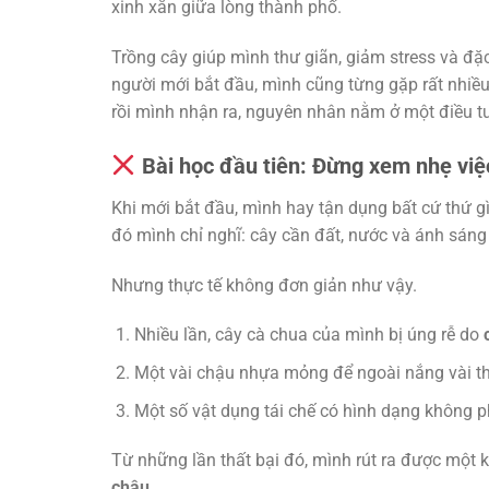
xinh xắn giữa lòng thành phố.
Trồng cây giúp mình thư giãn, giảm stress và đặc 
người mới bắt đầu, mình cũng từng gặp rất nhiều
rồi mình nhận ra, nguyên nhân nằm ở một điều t
Bài học đầu tiên: Đừng xem nhẹ việ
Khi mới bắt đầu, mình hay tận dụng bất cứ thứ g
đó mình chỉ nghĩ: cây cần đất, nước và ánh sáng
Nhưng thực tế không đơn giản như vậy.
Nhiều lần, cây cà chua của mình bị úng rễ do
Một vài chậu nhựa mỏng để ngoài nắng vài thán
Một số vật dụng tái chế có hình dạng không ph
Từ những lần thất bại đó, mình rút ra được một 
chậu
.