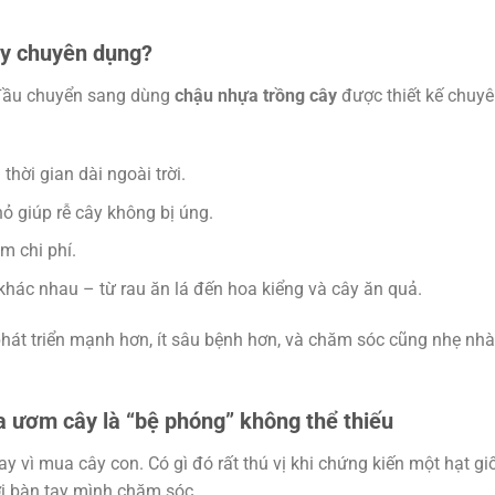
ây chuyên dụng?
t đầu chuyển sang dùng
chậu nhựa trồng cây
được thiết kế chuyên
thời gian dài ngoài trời.
nhỏ giúp rễ cây không bị úng.
iệm chi phí.
 khác nhau – từ rau ăn lá đến hoa kiểng và cây ăn quả.
 phát triển mạnh hơn, ít sâu bệnh hơn, và chăm sóc cũng nhẹ nh
 ươm cây là “bệ phóng” không thể thiếu
ay vì mua cây con. Có gì đó rất thú vị khi chứng kiến một hạt gi
i bàn tay mình chăm sóc.