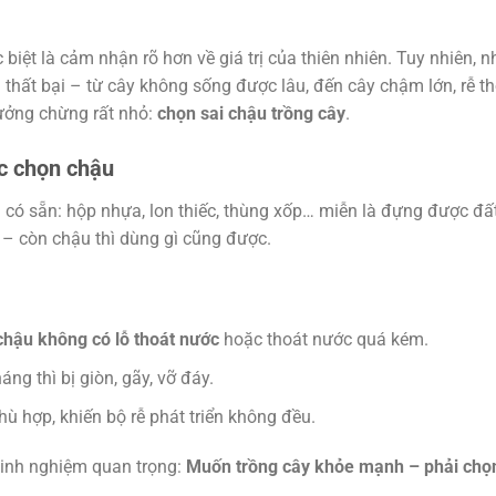
biệt là cảm nhận rõ hơn về giá trị của thiên nhiên. Tuy nhiên, 
 thất bại – từ cây không sống được lâu, đến cây chậm lớn, rễ t
ưởng chừng rất nhỏ:
chọn sai chậu trồng cây
.
c chọn chậu
ì có sẵn: hộp nhựa, lon thiếc, thùng xốp… miễn là đựng được đấ
 – còn chậu thì dùng gì cũng được.
chậu không có lỗ thoát nước
hoặc thoát nước quá kém.
g thì bị giòn, gãy, vỡ đáy.
ù hợp, khiến bộ rễ phát triển không đều.
kinh nghiệm quan trọng:
Muốn trồng cây khỏe mạnh – phải chọ