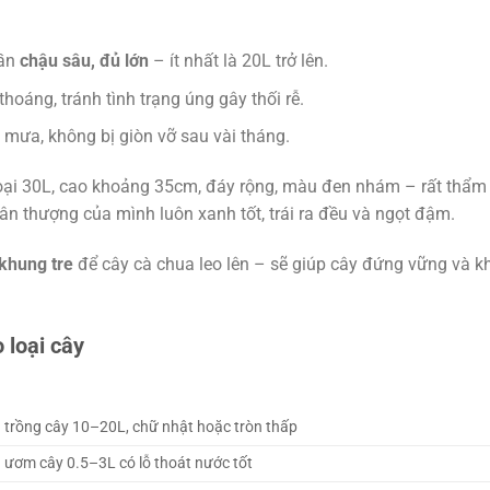
cần
chậu sâu, đủ lớn
– ít nhất là 20L trở lên.
thoáng, tránh tình trạng úng gây thối rễ.
 mưa, không bị giòn vỡ sau vài tháng.
oại 30L, cao khoảng 35cm, đáy rộng, màu đen nhám – rất thẩm
ân thượng của mình luôn xanh tốt, trái ra đều và ngọt đậm.
khung tre
để cây cà chua leo lên – sẽ giúp cây đứng vững và 
 loại cây
trồng cây 10–20L, chữ nhật hoặc tròn thấp
ươm cây 0.5–3L có lỗ thoát nước tốt