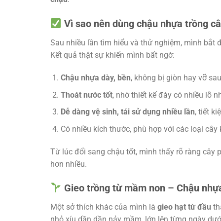
Vì sao nên dùng chậu nhựa trồng c
Sau nhiều lần tìm hiểu và thử nghiệm, mình bắ
Kết quả thật sự khiến mình bất ngờ:
Chậu nhựa dày, bền
, không bị giòn hay vỡ sau 
Thoát nước tốt
, nhờ thiết kế đáy có nhiều lỗ 
Dễ dàng vệ sinh, tái sử dụng nhiều lần
, tiết k
Có nhiều kích thước, phù hợp với các loại cây
Từ lúc đổi sang chậu tốt, mình thấy rõ ràng cây
hơn nhiều.
Gieo trồng từ mầm non – Chậu nhựa
Một sở thích khác của mình là
gieo hạt từ đầu
th
nhỏ xíu dần dần nảy mầm, lớn lên từng ngày dướ