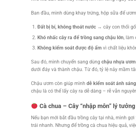
Ban đầu, mình dùng khay trứng, hộp sữa để ươm
Đất bị bí, không thoát nước
→ cây con thối gố
Khó nhấc cây ra để trồng sang chậu lớn
, làm
Không kiểm soát được độ ẩm
vì chất liệu kh
Sau đó, mình chuyển sang dùng
chậu nhựa ươm
dưới đáy và thành chậu. Từ đó, tỷ lệ nảy mầm tă
Chậu ươm còn giúp mình
dễ kiểm soát ánh sáng,
chậu là có thể lấy cây ra dễ dàng – rễ vẫn nguyê
Cà chua – Cây “nhập môn” lý tưởng v
Nếu bạn mới bắt đầu trồng cây tại nhà, mình gợi
trái nhanh. Nhưng để trồng cà chua hiệu quả, vi