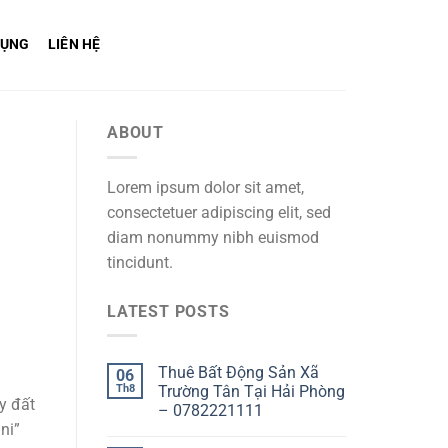
DỤNG
LIÊN HỆ
ABOUT
Lorem ipsum dolor sit amet,
consectetuer adipiscing elit, sed
diam nonummy nibh euismod
tincidunt.
c
LATEST POSTS
Thuê Bất Động Sản Xã
06
Th8
Trường Tân Tại Hải Phòng
y đất
– 0782221111
ni”