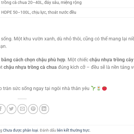
trồng cà chua 20–40L, đáy sâu, miệng rộng
HDPE 50–100L, chịu lực, thoát nước đều
 sống. Một khu vườn xanh, dù nhỏ thôi, cũng có thể mang lại ni
bạn.
u bằng cách chọn chậu phù hợp
. Một chiếc
chậu nhựa trồng cây
ột
chậu nhựa trồng cà chua
đúng kích cỡ – đều sẽ là nền tảng 
 tràn sức sống ngay tại ngôi nhà thân yêu
ng
Chưa được phân loại
. Đánh dấu
liên kết thường trực
.