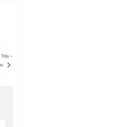
 Trội –
ệu