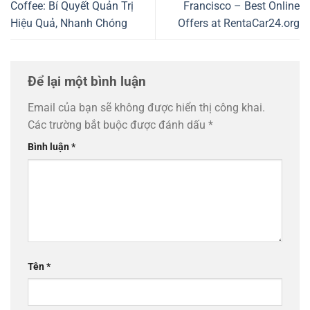
Coffee: Bí Quyết Quản Trị
Francisco – Best Online
Hiệu Quả, Nhanh Chóng
Offers at RentaCar24.org
Để lại một bình luận
Email của bạn sẽ không được hiển thị công khai.
Các trường bắt buộc được đánh dấu
*
Bình luận
*
Tên
*