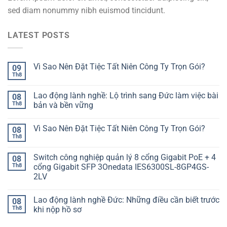
sed diam nonummy nibh euismod tincidunt.
LATEST POSTS
Vì Sao Nên Đặt Tiệc Tất Niên Công Ty Trọn Gói?
09
Th8
Lao động lành nghề: Lộ trình sang Đức làm việc bài
08
Th8
bản và bền vững
Vì Sao Nên Đặt Tiệc Tất Niên Công Ty Trọn Gói?
08
Th8
Switch công nghiệp quản lý 8 cổng Gigabit PoE + 4
08
Th8
cổng Gigabit SFP 3Onedata IES6300SL-8GP4GS-
2LV
Lao động lành nghề Đức: Những điều cần biết trước
08
Th8
khi nộp hồ sơ