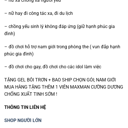
– nữ xa chồng xa người yêu
– nữ hay đi công tác xa, đi du lịch
– chồng yếu sinh lý không đáp ứng (giữ hạnh phúc gia
đình)
– đồ chơi hỗ trợ nam giới trong phòng the ( vun đắp hạnh
phúc gia đình)
– đồ chơi cho gay, đồ chơi cho các idol làm việc
TẶNG GEL BÔI TRƠN + BAO SHIP CHỌN GÓI; NAM GIỚI
MUA HÀNG TẶNG THÊM 1 VIÊN MAXMAN CƯỜNG DƯƠNG
CHỐNG XUẤT TINH SỚM !
THÔNG TIN LIÊN HỆ
SHOP NGƯỜI LỚN