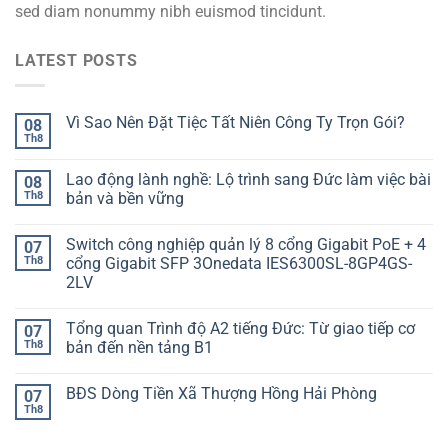
sed diam nonummy nibh euismod tincidunt.
LATEST POSTS
Vì Sao Nên Đặt Tiệc Tất Niên Công Ty Trọn Gói?
08
Th8
Lao động lành nghề: Lộ trình sang Đức làm việc bài
08
Th8
bản và bền vững
Switch công nghiệp quản lý 8 cổng Gigabit PoE + 4
07
Th8
cổng Gigabit SFP 3Onedata IES6300SL-8GP4GS-
2LV
Tổng quan Trình độ A2 tiếng Đức: Từ giao tiếp cơ
07
Th8
bản đến nền tảng B1
BĐS Dòng Tiền Xã Thượng Hồng Hải Phòng
07
Th8