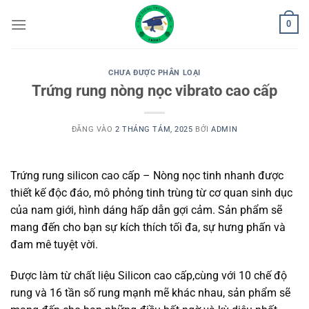
Bỏ
0
qua
nội
dung
CHƯA ĐƯỢC PHÂN LOẠI
Trứng rung nòng nọc vibrato cao cấp
ĐĂNG VÀO
2 THÁNG TÁM, 2025
BỞI
ADMIN
Trứng rung silicon cao cấp
– Nòng nọc tinh nhanh được
thiết kế độc đáo, mô phỏng tinh trùng từ cơ quan sinh dục
của nam giới, hình dáng hấp dẫn gợi cảm. Sản phẩm sẽ
mang đến cho bạn sự kích thích tối đa, sự hưng phấn và
đam mê tuyệt vời.
Được làm từ chất liệu Silicon cao cấp,cùng với 10 chế độ
rung và 16 tần số rung mạnh mẽ khác nhau, sản phẩm sẽ