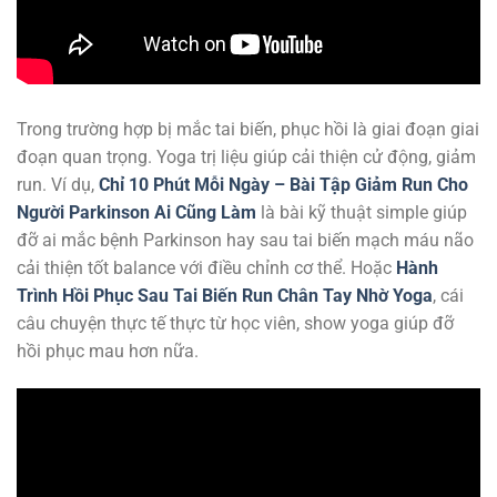
Trong trường hợp bị mắc tai biến, phục hồi là giai đoạn giai
đoạn quan trọng. Yoga trị liệu giúp cải thiện cử động, giảm
run. Ví dụ,
Chỉ 10 Phút Mỗi Ngày – Bài Tập Giảm Run Cho
Người Parkinson Ai Cũng Làm
là bài kỹ thuật simple giúp
đỡ ai mắc bệnh Parkinson hay sau tai biến mạch máu não
cải thiện tốt balance với điều chỉnh cơ thể. Hoặc
Hành
Trình Hồi Phục Sau Tai Biến Run Chân Tay Nhờ Yoga
, cái
câu chuyện thực tế thực từ học viên, show yoga giúp đỡ
hồi phục mau hơn nữa.