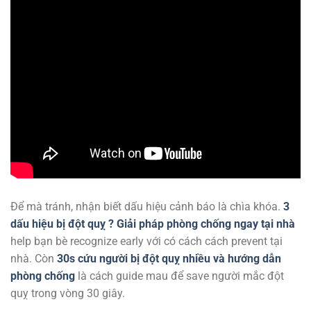
Để mà tránh, nhận biết dấu hiệu cảnh báo là chìa khóa.
3
dấu hiệu bị đột quỵ ? Giải pháp phòng chống ngay tại nhà
help bạn bè recognize early với có cách cách prevent tại
nhà. Còn
30s cứu người bị đột quỵ nhiều và hướng dẫn
phòng chống
là cách guide mau để save người mắc đột
quỵ trong vòng 30 giây.