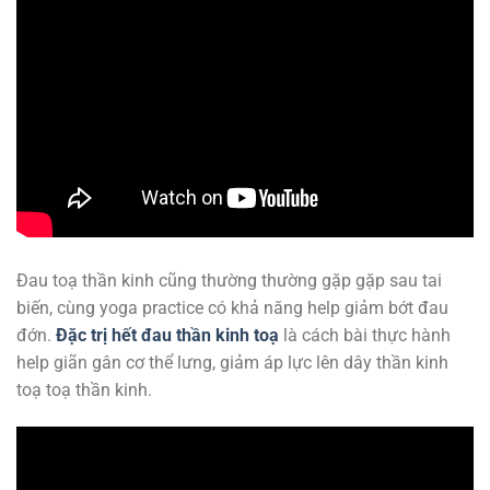
Đau toạ thần kinh cũng thường thường gặp gặp sau tai
biến, cùng yoga practice có khả năng help giảm bớt đau
đớn.
Đặc trị hết đau thần kinh toạ
là cách bài thực hành
help giãn gân cơ thể lưng, giảm áp lực lên dây thần kinh
toạ toạ thần kinh.