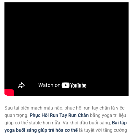
Sau tai biến mạch máu não, phục hồi run tay chân là việc
quan trọng.
Phục Hồi Run Tay Run Chân
bằng yoga trị liệu
giúp cơ thể stable hơn nữa. Và khởi đầu buổi sáng,
Bài tập
yoga buổi sáng giúp trẻ hóa cơ thể
là tuyệt vời tăng cường