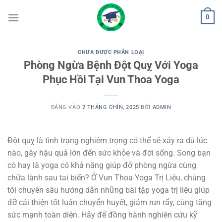
Bỏ
0
qua
nội
dung
CHƯA ĐƯỢC PHÂN LOẠI
Phòng Ngừa Bệnh Đột Quỵ Với Yoga
Phục Hồi Tại Vun Thoa Yoga
ĐĂNG VÀO
2 THÁNG CHÍN, 2025
BỞI
ADMIN
Đột quỵ là tình trạng nghiêm trọng có thể sẽ xảy ra dù lúc
nào, gây hậu quả lớn đến sức khỏe và đời sống. Song bạn
có hay là yoga có khả năng giúp đỡ phòng ngừa cùng
chữa lành sau tai biến? Ở Vun Thoa Yoga Trị Liệu, chúng
tôi chuyên sâu hướng dẫn những bài tập yoga trị liệu giúp
đỡ cải thiện tốt luân chuyển huyết, giảm run rẩy, cùng tăng
sức mạnh toàn diện. Hãy để đồng hành nghiên cứu kỹ