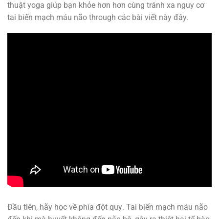
thuật yoga giúp bạn khỏe hơn hơn cùng tránh xa nguy cơ
tai biến mạch máu não through các bài viết này đây.
Đầu tiên, hãy học về phía đột quỵ. Tai biến mạch máu não