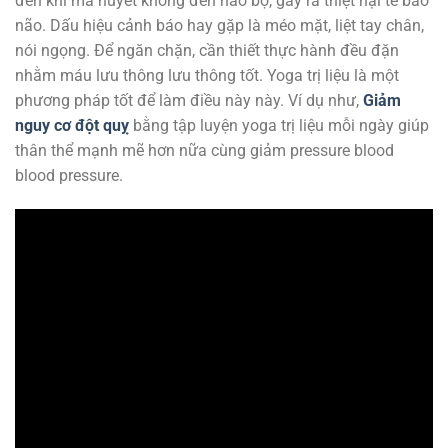
đến khi mà huyết không đến não bộ, gây ra thiệt hại tế bào
não. Dấu hiệu cảnh báo hay gặp là méo mặt, liệt tay chân,
nói ngọng. Để ngăn chặn, cần thiết thực hành đều đặn
nhằm máu lưu thông lưu thông tốt. Yoga trị liệu là một
phương pháp tốt để làm điều này này. Ví dụ như,
Giảm
nguy cơ đột quỵ
bằng tập luyện yoga trị liệu mỗi ngày giúp
thân thể mạnh mẽ hơn nữa cùng giảm pressure blood
blood pressure.