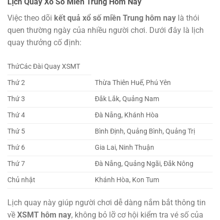
Lịch Quay Xổ Số Miền Trung Hôm Nay
Việc theo dõi
kết quả xổ số miền Trung hôm nay
là thói
quen thường ngày của nhiều người chơi. Dưới đây là lịch
quay thưởng cố định:
ThứCác Đài Quay XSMT
Thứ 2
Thừa Thiên Huế, Phú Yên
Thứ 3
Đắk Lắk, Quảng Nam
Thứ 4
Đà Nẵng, Khánh Hòa
Thứ 5
Bình Định, Quảng Bình, Quảng Trị
Thứ 6
Gia Lai, Ninh Thuận
Thứ 7
Đà Nẵng, Quảng Ngãi, Đắk Nông
Chủ nhật
Khánh Hòa, Kon Tum
Lịch quay này giúp người chơi dễ dàng nắm bắt thông tin
về
XSMT hôm nay
, không bỏ lỡ cơ hội kiểm tra vé số của