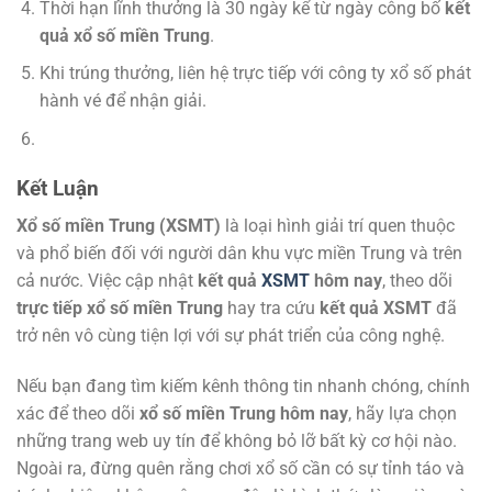
Thời hạn lĩnh thưởng là 30 ngày kể từ ngày công bố
kết
quả xổ số miền Trung
.
Khi trúng thưởng, liên hệ trực tiếp với công ty xổ số phát
hành vé để nhận giải.
Kết Luận
Xổ số miền Trung (XSMT)
là loại hình giải trí quen thuộc
và phổ biến đối với người dân khu vực miền Trung và trên
cả nước. Việc cập nhật
kết quả
XSMT
hôm nay
, theo dõi
trực tiếp xổ số miền Trung
hay tra cứu
kết quả XSMT
đã
trở nên vô cùng tiện lợi với sự phát triển của công nghệ.
Nếu bạn đang tìm kiếm kênh thông tin nhanh chóng, chính
xác để theo dõi
xổ số miền Trung hôm nay
, hãy lựa chọn
những trang web uy tín để không bỏ lỡ bất kỳ cơ hội nào.
Ngoài ra, đừng quên rằng chơi xổ số cần có sự tỉnh táo và