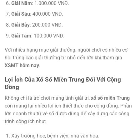
Giải Năm
: 1.000.000 VNĐ.
Giải Sáu
: 400.000 VNĐ.
Giải Bảy
: 200.000 VNĐ.
Giải Tám
: 100.000 VNĐ.
Với nhiều hạng mục giải thưởng, người chơi có nhiều cơ
hội trúng các giải thưởng từ nhỏ đến lớn khi tham gia
XSMT hôm nay
.
Lợi Ích Của Xổ Số Miền Trung Đối Với Cộng
Đồng
Không chỉ là trò chơi mang tính giải trí,
xổ số miền Trung
còn mang lại nhiều lợi ích thiết thực cho cộng đồng. Phần
lớn doanh thu từ vé số được dùng để xây dựng các công
trình công ích như:
Xây trường học, bệnh viện, nhà văn hóa.