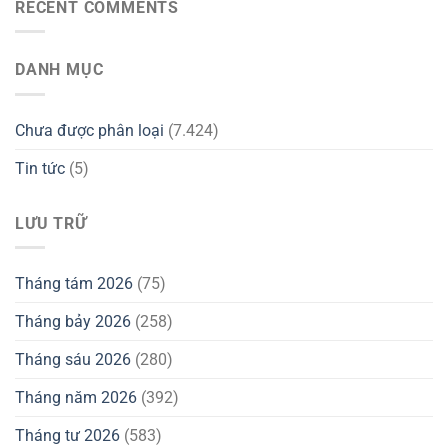
RECENT COMMENTS
DANH MỤC
Chưa được phân loại
(7.424)
Tin tức
(5)
LƯU TRỮ
Tháng tám 2026
(75)
Tháng bảy 2026
(258)
Tháng sáu 2026
(280)
Tháng năm 2026
(392)
Tháng tư 2026
(583)