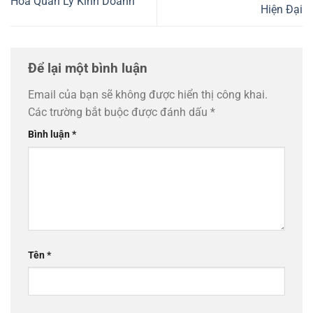
Hóa Quản Lý Kinh Doanh
Hiện Đại
Để lại một bình luận
Email của bạn sẽ không được hiển thị công khai.
Các trường bắt buộc được đánh dấu
*
Bình luận
*
Tên
*