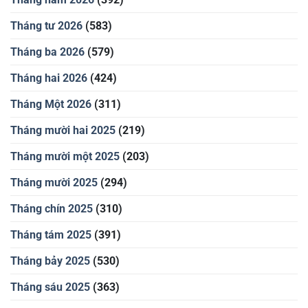
Tháng tư 2026
(583)
Tháng ba 2026
(579)
Tháng hai 2026
(424)
Tháng Một 2026
(311)
Tháng mười hai 2025
(219)
Tháng mười một 2025
(203)
Tháng mười 2025
(294)
Tháng chín 2025
(310)
Tháng tám 2025
(391)
Tháng bảy 2025
(530)
Tháng sáu 2025
(363)