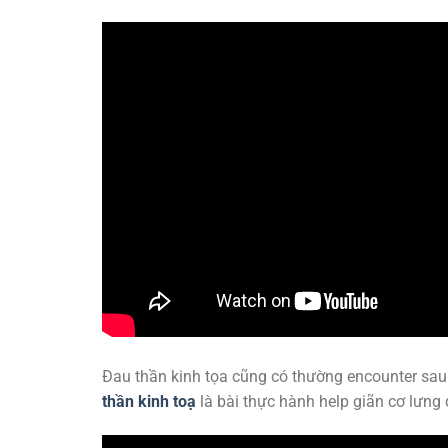
Đau thần kinh tọa cũng có thường encounter sau đ
thần kinh toạ
là bài thực hành help giãn cơ lưng d