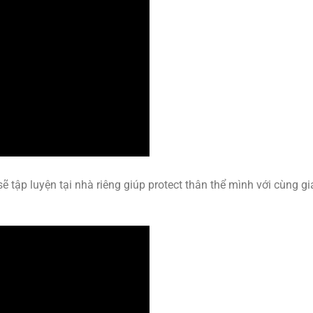
 tập luyện tại nhà riêng giúp protect thân thể mình với cùng gi