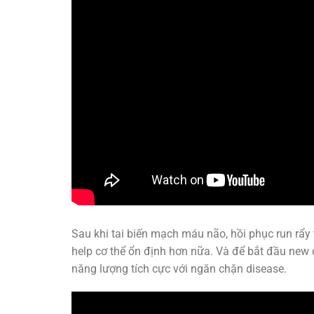
Sau khi tai biến mạch máu não, hồi phục run rẩy 
help cơ thể ổn định hơn nữa. Và để bắt đầu new 
năng lượng tích cực với ngăn chặn disease.