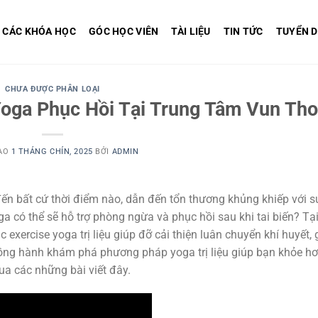
CÁC KHÓA HỌC
GÓC HỌC VIÊN
TÀI LIỆU
TIN TỨC
TUYỂN 
CHƯA ĐƯỢC PHÂN LOẠI
Yoga Phục Hồi Tại Trung Tâm Vun Th
ÀO
1 THÁNG CHÍN, 2025
BỞI
ADMIN
 đến bất cứ thời điểm nào, dẫn đến tổn thương khủng khiếp với s
a có thể sẽ hỗ trợ phòng ngừa và phục hồi sau khi tai biến? Tạ
exercise yoga trị liệu giúp đỡ cải thiện luân chuyển khí huyết,
ồng hành khám phá phương pháp yoga trị liệu giúp bạn khỏe h
qua các những bài viết đây.