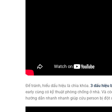
Để tránh, hiểu dấu hiệu là chìa khóa.
3 dấu hiệu 
early cùng có kỹ thuật phòng chống ở nhà. Và c
hướng dẫn nhanh nhanh giúp cứu person bị đột 