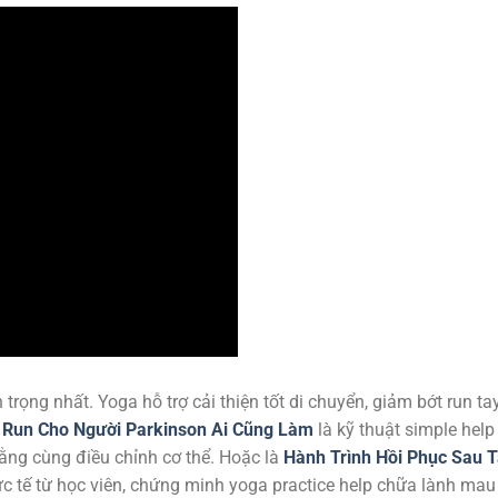
trọng nhất. Yoga hỗ trợ cải thiện tốt di chuyển, giảm bớt run ta
m Run Cho Người Parkinson Ai Cũng Làm
là kỹ thuật simple help
ằng cùng điều chỉnh cơ thể. Hoặc là
Hành Trình Hồi Phục Sau T
ực tế từ học viên, chứng minh yoga practice help chữa lành mau