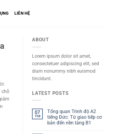
DỤNG
LIÊN HỆ
ABOUT
oa
Lorem ipsum dolor sit amet,
consectetuer adipiscing elit, sed
diam nonummy nibh euismod
tincidunt.
ức
i chỗ
LATEST POSTS
 giảm
ơn
Tổng quan Trình độ A2
07
Th8
tiếng Đức: Từ giao tiếp cơ
bản đến nền tảng B1