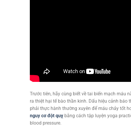
Trước tiên, hãy cùng biết về tai biến mạch máu 
ra thiệt hại tế bào thần kinh. Dấu hiệu cảnh báo 
phải thực hành thường xuyên để máu chảy tốt hơn.
nguy cơ đột quỵ
bằng cách tập luyện yoga pract
blood pressure.