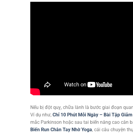
Nếu bị đột quỵ, chữa lành là bước giai đoạn quan 
Ví dụ như,
Chỉ 10 Phút Mỗi Ngày – Bài Tập Giả
mắc Parkinson hoặc sau tai biến nâng cao cân b
Biến Run Chân Tay Nhờ Yoga
, cái câu chuyện th