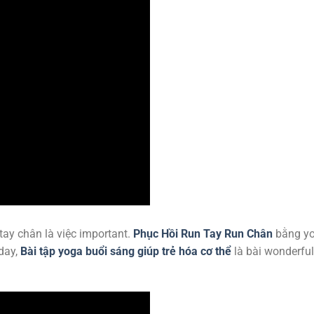
tay chân là việc important.
Phục Hồi Run Tay Run Chân
bằng y
day,
Bài tập yoga buổi sáng giúp trẻ hóa cơ thể
là bài wonderful