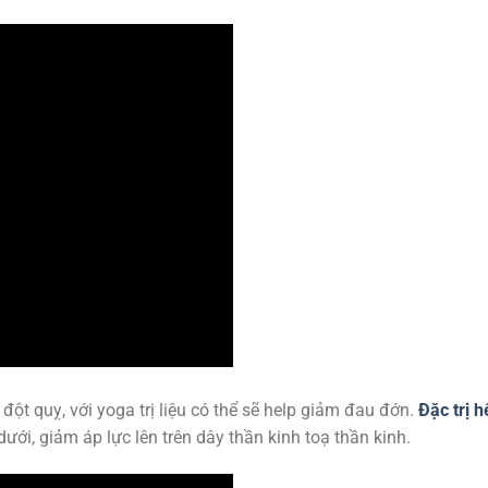
ột quỵ, với yoga trị liệu có thể sẽ help giảm đau đớn.
Đặc trị h
ưới, giảm áp lực lên trên dây thần kinh toạ thần kinh.