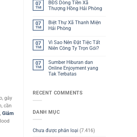
BĐS Dòng Tiền Xã
07
Th8
Thượng Hồng Hải Phòng
Biệt Thự Xã Thanh Miện
07
Th8
Hải Phòng
Vì Sao Nên Đặt Tiệc Tất
07
Th8
Niên Công Ty Trọn Gói?
Sumber Hiburan dan
07
Th8
Online Enjoyment yang
Tak Terbatas
RECENT COMMENTS
o, gây
n, cần
DANH MỤC
,
Giảm
blood
Chưa được phân loại
(7.416)