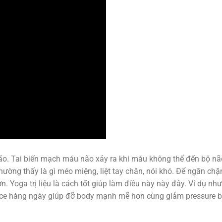
não. Tai biến mạch máu não xảy ra khi máu không thể đến bộ nã
thường thấy là gì méo miệng, liệt tay chân, nói khó. Để ngăn chặ
 Yoga trị liệu là cách tốt giúp làm điều này này đây. Ví dụ như
ice hàng ngày giúp đỡ body mạnh mẽ hơn cùng giảm pressure 