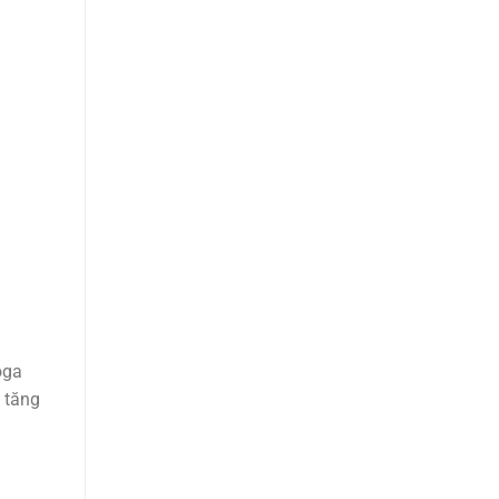
oga
 tăng