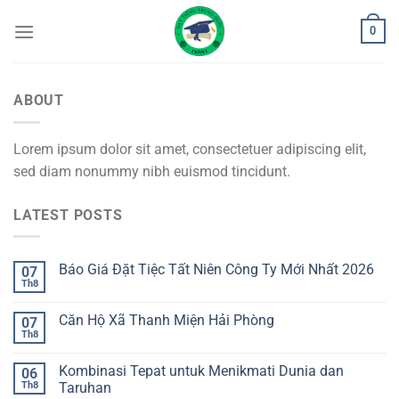
Bỏ
0
qua
nội
dung
ABOUT
Lorem ipsum dolor sit amet, consectetuer adipiscing elit,
sed diam nonummy nibh euismod tincidunt.
LATEST POSTS
Báo Giá Đặt Tiệc Tất Niên Công Ty Mới Nhất 2026
07
Th8
Căn Hộ Xã Thanh Miện Hải Phòng
07
Th8
Kombinasi Tepat untuk Menikmati Dunia dan
06
Th8
Taruhan